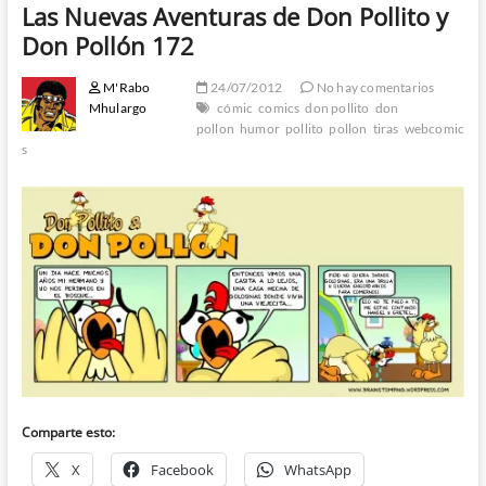
Las Nuevas Aventuras de Don Pollito y
Don Pollón 172
M'Rabo
24/07/2012
No hay comentarios
Mhulargo
cómic
comics
don pollito
don
pollon
humor
pollito
pollon
tiras
webcomic
s
Comparte esto:
X
Facebook
WhatsApp