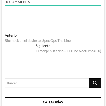
0
COMMENTS
Navegación
Entrada
Anterior
anterior:
Bioshock en el desierto: Spec Ops The Line
de
Entrada
Siguiente
entradas
siguiente:
El monje histérico – El Tuno Nocturno (CX)
Buscar
…
CATEGORÍAS