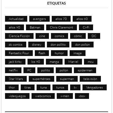
ETIQUETAS
Actualidad
avengers
años 70
años 80
años 90
Batman
Chris Claremont
Ci-Fi
Ciencia Ficción
cine
comics
cómic
DC
dc comics
disney
don pollito
don pollon
Fantastic Four
flash
humor
image
jack kirby
los 90
manga
Marvel
mcu
netflix
PC
pollito
pollon
spiderman
Star Wars
superhéroes
superman
televisión
thor
tiras
tuna
tunos
tv
Vengadores
videojuegos
webcomics
x-men
xbox