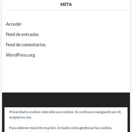
META
Acceder
Feed de entradas
Feed de comentarios
WordPress.org
Privacidad y cookies: este sitio usa cookies. Si continúas navegando por él,
aceptas su uso.
Para obtener más información, incluido cómo gestionar las cookies,
BRAINSTOMPING
| Diseñado por:
Theme Freesia
|
WordPress
| © Todos