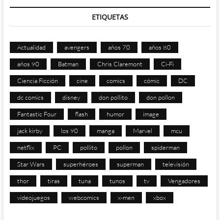
ETIQUETAS
Actualidad
avengers
años 70
años 80
años 90
Batman
Chris Claremont
Ci-Fi
Ciencia Ficción
cine
comics
cómic
DC
dc comics
disney
don pollito
don pollon
Fantastic Four
flash
humor
image
jack kirby
los 90
manga
Marvel
mcu
netflix
PC
pollito
pollon
spiderman
Star Wars
superhéroes
superman
televisión
thor
tiras
tuna
tunos
tv
Vengadores
videojuegos
webcomics
x-men
xbox