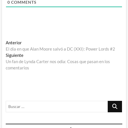
0
COMMENTS
Navegación
Entrada
Anterior
anterior:
El día en que Alan Moore salvó a DC (XXI): Power Lords #2
de
Entrada
Siguiente
entradas
siguiente:
Un fan de Lynda Carter nos odia: Cosas que pasan en los
comentarios
Buscar
…