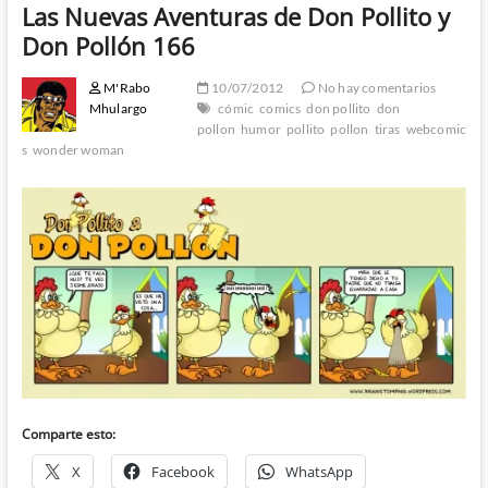
Las Nuevas Aventuras de Don Pollito y
Don Pollón 166
M'Rabo
10/07/2012
No hay comentarios
Mhulargo
cómic
comics
don pollito
don
pollon
humor
pollito
pollon
tiras
webcomic
s
wonder woman
Comparte esto:
X
Facebook
WhatsApp