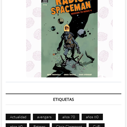
ETIQUETAS
Actualidad
avengers
años 70
años 80
años 90
Batman
Chris Claremont
Ci-Fi