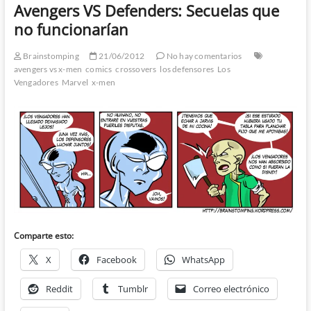
Avengers VS Defenders: Secuelas que
no funcionarían
Brainstomping
21/06/2012
No hay comentarios
avengers vs x-men
comics
crossovers
los defensores
Los
Vengadores
Marvel
x-men
Comparte esto:
X
Facebook
WhatsApp
Reddit
Tumblr
Correo electrónico