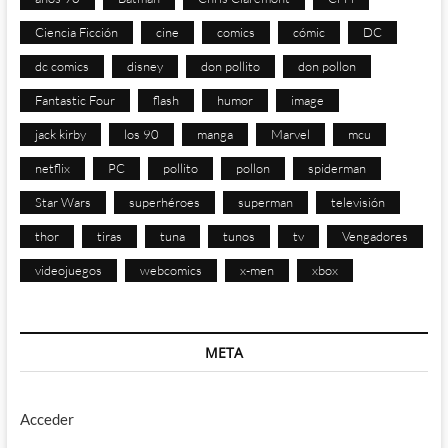
Ciencia Ficción
cine
comics
cómic
DC
dc comics
disney
don pollito
don pollon
Fantastic Four
flash
humor
image
jack kirby
los 90
manga
Marvel
mcu
netflix
PC
pollito
pollon
spiderman
Star Wars
superhéroes
superman
televisión
thor
tiras
tuna
tunos
tv
Vengadores
videojuegos
webcomics
x-men
xbox
META
Acceder