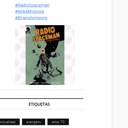
ETIQUETAS
Actualidad
avengers
años 70