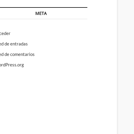
META
ceder
ed de entradas
ed de comentarios
rdPress.org