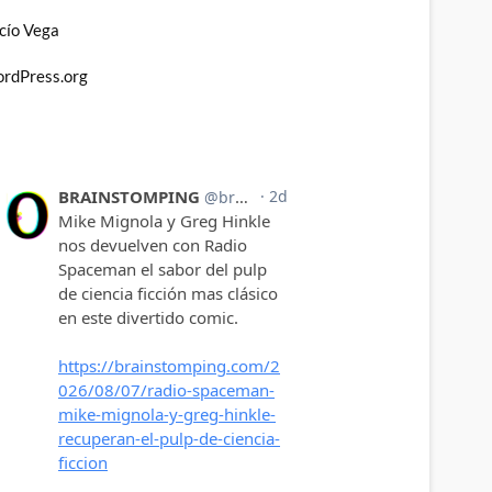
cío Vega
rdPress.org