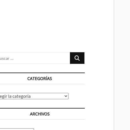
n
ú
Buscar
…
CATEGORÍAS
tegorías
ARCHIVOS