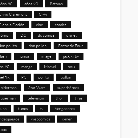
años 80
años 90
Batman
Chris Claremont
Ci-Fi
Ciencia Ficción
cine
comics
cómic
DC
dc comics
disney
don pollito
don pollon
Fantastic Four
flash
humor
image
jack kirby
los 90
manga
Marvel
mcu
netflix
PC
pollito
pollon
spiderman
Star Wars
superhéroes
superman
televisión
thor
tiras
tuna
tunos
tv
Vengadores
videojuegos
webcomics
x-men
xbox