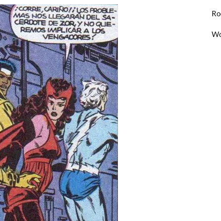
Ro
Wo