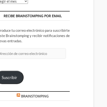
chivos
RECIBE BRAINSTOMPING POR EMAIL
troduce tu correo electrónico para suscribirte
este Brainstomping y recibir notificaciones de
evas entradas.
rección
rreo
ectrónico
Suscribir
BRAINSTOMPING