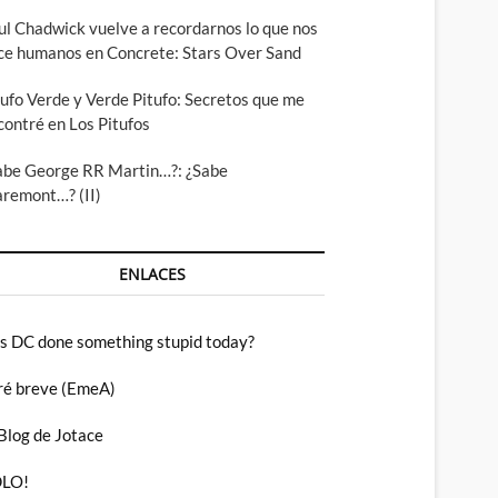
ul Chadwick vuelve a recordarnos lo que nos
ce humanos en Concrete: Stars Over Sand
tufo Verde y Verde Pitufo: Secretos que me
contré en Los Pitufos
abe George RR Martin…?: ¿Sabe
aremont…? (II)
ENLACES
s DC done something stupid today?
ré breve (EmeA)
 Blog de Jotace
LO!