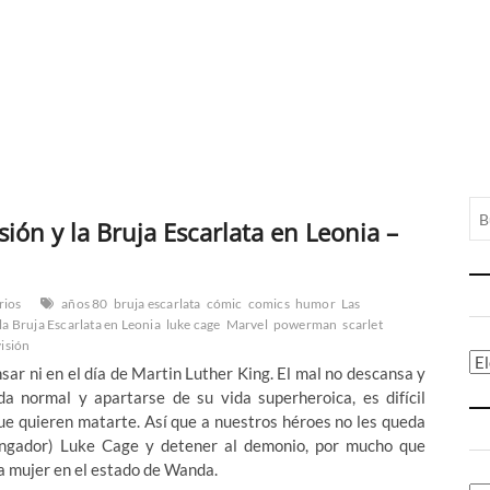
ión y la Bruja Escarlata en Leonia –
rios
años 80
bruja escarlata
cómic
comics
humor
Las
la Bruja Escarlata en Leonia
luke cage
Marvel
powerman
scarlet
visión
Ca
r ni en el día de Martin Luther King. El mal no descansa y
 normal y apartarse de su vida superheroica, es difícil
ue quieren matarte. Así que a nuestros héroes no les queda
ngador) Luke Cage y detener al demonio, por mucho que
a mujer en el estado de Wanda.