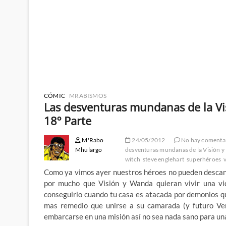
CÓMIC
MRABISMOS
Las desventuras mundanas de la Vis
18º Parte
M'Rabo
24/05/2012
No hay comenta
Mhulargo
desventuras mundanas de la Visión y 
witch
steve englehart
superhéroes
Como ya vimos ayer nuestros héroes no pueden descansa
por mucho que Visión y Wanda quieran vivir una vida
conseguirlo cuando tu casa es atacada por demonios q
mas remedio que unirse a su camarada (y futuro Ve
embarcarse en una misión así no sea nada sano para un