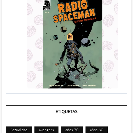
ETIQUETAS
Actualidad
avengers
años 70
años 80