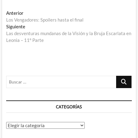
Navegación
Entrada
Anterior
anterior:
Los Vengadores: Spoilers hasta el final
de
Entrada
Siguiente
entradas
siguiente:
Las desventuras mundanas de la Visión y la Bruja Escarlata en
Leonia – 11º Parte
Buscar
…
CATEGORÍAS
Categorías