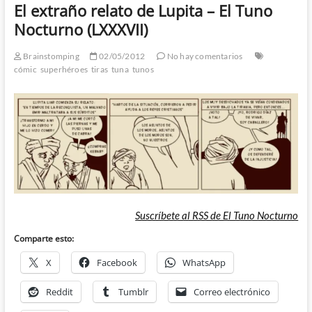
El extraño relato de Lupita – El Tuno
Nocturno (LXXXVII)
Brainstomping
02/05/2012
No hay comentarios
cómic
superhéroes
tiras
tuna
tunos
Suscríbete al RSS de El Tuno Nocturno
Comparte esto:
X
Facebook
WhatsApp
Reddit
Tumblr
Correo electrónico