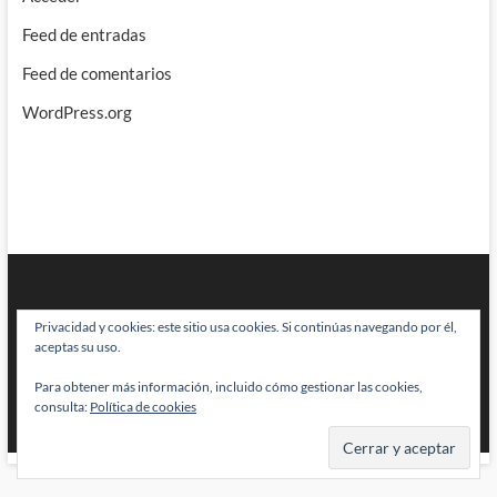
Feed de entradas
Feed de comentarios
WordPress.org
Privacidad y cookies: este sitio usa cookies. Si continúas navegando por él,
aceptas su uso.
Para obtener más información, incluido cómo gestionar las cookies,
BRAINSTOMPING
| Diseñado por:
Theme Freesia
|
WordPress
| © Todos
consulta:
Política de cookies
los derechos reservados