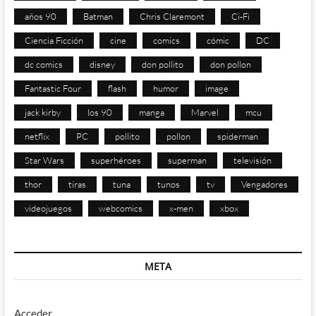
años 90
Batman
Chris Claremont
Ci-Fi
Ciencia Ficción
cine
comics
cómic
DC
dc comics
disney
don pollito
don pollon
Fantastic Four
flash
humor
image
jack kirby
los 90
manga
Marvel
mcu
netflix
PC
pollito
pollon
spiderman
Star Wars
superhéroes
superman
televisión
thor
tiras
tuna
tunos
tv
Vengadores
videojuegos
webcomics
x-men
xbox
META
Acceder