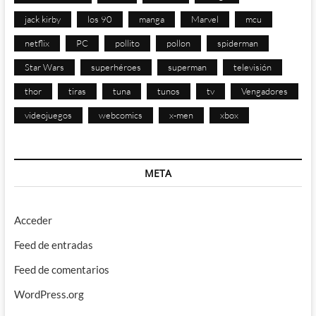
jack kirby
los 90
manga
Marvel
mcu
netflix
PC
pollito
pollon
spiderman
Star Wars
superhéroes
superman
televisión
thor
tiras
tuna
tunos
tv
Vengadores
videojuegos
webcomics
x-men
xbox
META
Acceder
Feed de entradas
Feed de comentarios
WordPress.org