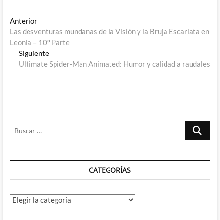
Navegación
Entrada
Anterior
anterior:
Las desventuras mundanas de la Visión y la Bruja Escarlata en
de
Leonia – 10º Parte
entradas
Entrada
Siguiente
siguiente:
Ultimate Spider-Man Animated: Humor y calidad a raudales
Buscar
…
CATEGORÍAS
Categorías