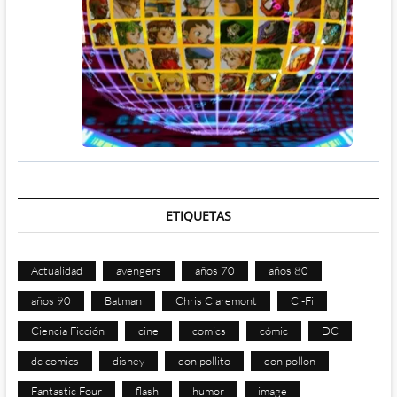
ETIQUETAS
Actualidad
avengers
años 70
años 80
años 90
Batman
Chris Claremont
Ci-Fi
Ciencia Ficción
cine
comics
cómic
DC
dc comics
disney
don pollito
don pollon
Fantastic Four
flash
humor
image