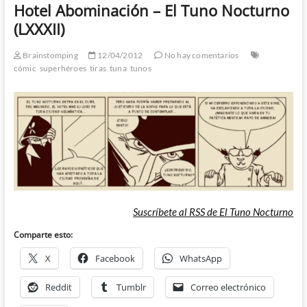
Hotel Abominación – El Tuno Nocturno
(LXXXII)
Brainstomping
12/04/2012
No hay comentarios
cómic
superhéroes
tiras
tuna
tunos
Suscríbete al RSS de El Tuno Nocturno
Comparte esto:
X
Facebook
WhatsApp
Reddit
Tumblr
Correo electrónico