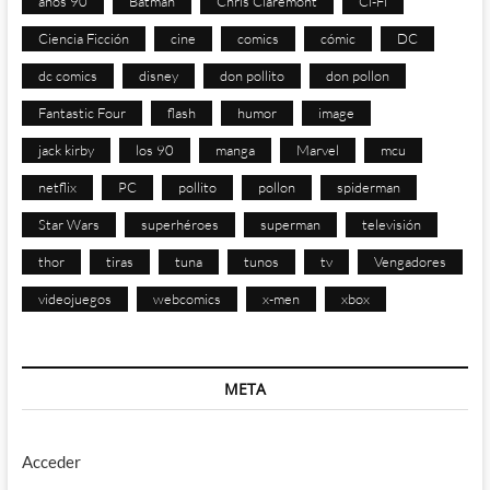
años 90
Batman
Chris Claremont
Ci-Fi
Ciencia Ficción
cine
comics
cómic
DC
dc comics
disney
don pollito
don pollon
Fantastic Four
flash
humor
image
jack kirby
los 90
manga
Marvel
mcu
netflix
PC
pollito
pollon
spiderman
Star Wars
superhéroes
superman
televisión
thor
tiras
tuna
tunos
tv
Vengadores
videojuegos
webcomics
x-men
xbox
META
Acceder