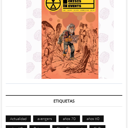
ETIQUETAS
Actualidad
avengers
años 70
años 80