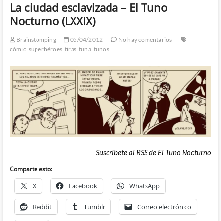
La ciudad esclavizada – El Tuno
Nocturno (LXXIX)
Brainstomping
05/04/2012
No hay comentarios
cómic
superhéroes
tiras
tuna
tunos
Suscríbete al RSS de El Tuno Nocturno
Comparte esto:
X
Facebook
WhatsApp
Reddit
Tumblr
Correo electrónico