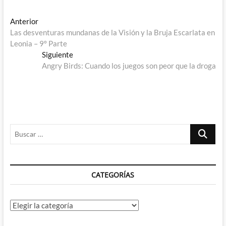
Navegación
Entrada
Anterior
anterior:
Las desventuras mundanas de la Visión y la Bruja Escarlata en
de
Leonia – 9º Parte
entradas
Entrada
Siguiente
siguiente:
Angry Birds: Cuando los juegos son peor que la droga
Buscar
…
CATEGORÍAS
Categorías