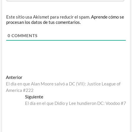
Este sitio usa Akismet para reducir el spam.
Aprende cómo se
procesan los datos de tus comentarios.
0
COMMENTS
Navegación
Entrada
Anterior
anterior:
El día en que Alan Moore salvó a DC (VII): Justice League of
de
America #222
entradas
Entrada
Siguiente
siguiente:
El día en el que Didio y Lee hundieron DC: Voodoo #7