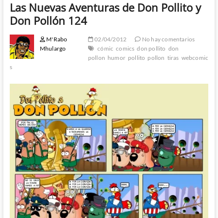
Las Nuevas Aventuras de Don Pollito y
Don Pollón 124
M'Rabo
02/04/2012
No hay comentarios
Mhulargo
cómic
comics
don pollito
don
pollon
humor
pollito
pollon
tiras
webcomic
s