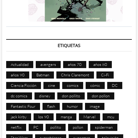
ETIQUETAS
Actualidad
avengers
años 70
años 80
años 90
Batman
Chris Claremont
Ci-Fi
Ciencia Ficción
cine
comics
cómic
DC
dc comics
disney
don pollito
don pollon
Fantastic Four
flash
humor
image
jack kirby
los 90
manga
Marvel
mcu
netflix
PC
pollito
pollon
spiderman
Star Wars
superhéroes
superman
televisión