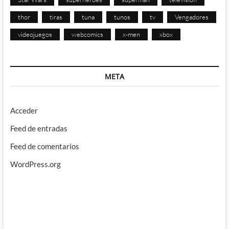
thor
tiras
tuna
tunos
tv
Vengadores
videojuegos
webcomics
x-men
xbox
META
Acceder
Feed de entradas
Feed de comentarios
WordPress.org