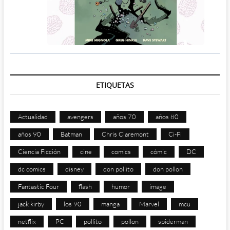
ETIQUETAS
Actualidad
avengers
años 70
años 80
años 90
Batman
Chris Claremont
Ci-Fi
Ciencia Ficción
cine
comics
cómic
DC
dc comics
disney
don pollito
don pollon
Fantastic Four
flash
humor
image
jack kirby
los 90
manga
Marvel
mcu
netflix
PC
pollito
pollon
spiderman