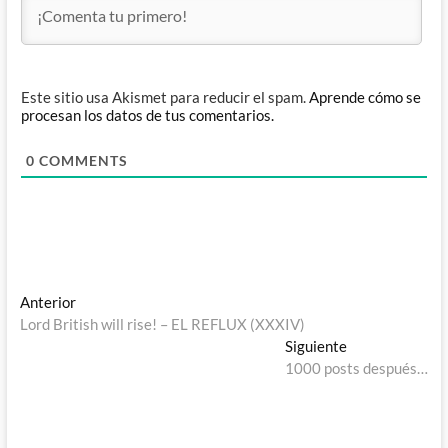
Este sitio usa Akismet para reducir el spam.
Aprende cómo se
procesan los datos de tus comentarios.
0
COMMENTS
Navegación
Entrada
Anterior
anterior:
Lord British will rise! – EL REFLUX (XXXIV)
de
Entrada
Siguiente
entradas
siguiente:
1000 posts después…