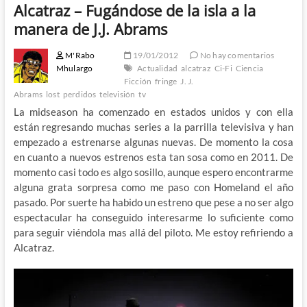
Alcatraz – Fugándose de la isla a la
manera de J.J. Abrams
M'Rabo
19/01/2012
No hay comentarios
Mhulargo
Actualidad
alcatraz
Ci-Fi
Ciencia
Ficción
fringe
J. J.
Abrams
lost
perdidos
televisión
tv
La midseason ha comenzado en estados unidos y con ella
están regresando muchas series a la parrilla televisiva y han
empezado a estrenarse algunas nuevas. De momento la cosa
en cuanto a nuevos estrenos esta tan sosa como en 2011. De
momento casi todo es algo sosillo, aunque espero encontrarme
alguna grata sorpresa como me paso con Homeland el año
pasado. Por suerte ha habido un estreno que pese a no ser algo
espectacular ha conseguido interesarme lo suficiente como
para seguir viéndola mas allá del piloto. Me estoy refiriendo a
Alcatraz.