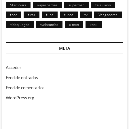
Star Wars
superhéroes
superman
televisión
thor
tiras
tuna
tunos
tv
Vengadores
videojuegos
webcomics
x-men
xbox
META
Acceder
Feed de entradas
Feed de comentarios
WordPress.org