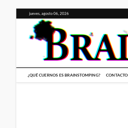
Saltar
jueves, agosto 06, 2026
al
contenido
¿QUÉ CUERNOS ES BRAINSTOMPING?
CONTACTO