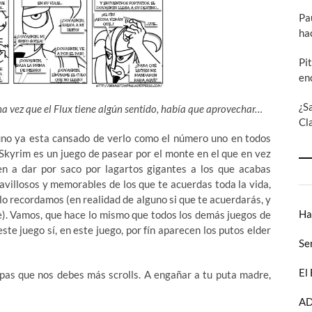
Pa
ha
Pi
en
¿S
una vez que el Flux tiene algún sentido, había que aprovechar…
Cl
e uno ya esta cansado de verlo como el número uno en todos
Skyrim es un juego de pasear por el monte en el que en vez
en a dar por saco por lagartos gigantes a los que acabas
villosos y memorables de los que te acuerdas toda la vida,
lo recordamos (en realidad de alguno si que te acuerdarás, y
Ha
de). Vamos, que hace lo mismo que todos los demás juegos de
 este juego sí, en este juego, por fín aparecen los putos elder
Se
El
sepas que nos debes más scrolls. A engañar a tu puta madre,
AD