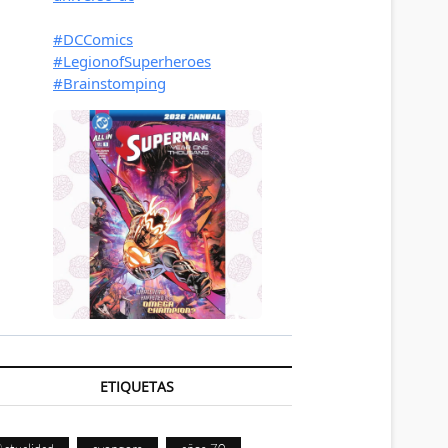
ETIQUETAS
Actualidad
avengers
años 70