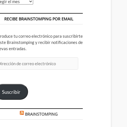
chivos
RECIBE BRAINSTOMPING POR EMAIL
troduce tu correo electrónico para suscribirte
este Brainstomping y recibir notificaciones de
evas entradas.
rección
rreo
ectrónico
Suscribir
BRAINSTOMPING