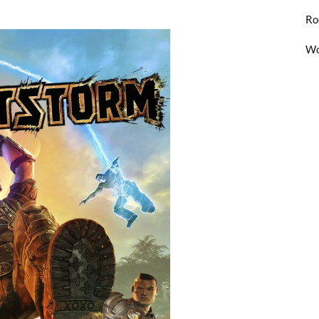
Ro
Wo