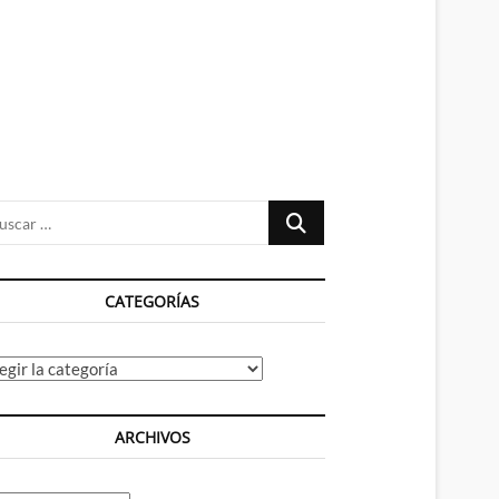
n
ú
Buscar
…
CATEGORÍAS
tegorías
ARCHIVOS