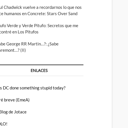
ul Chadwick vuelve a recordarnos lo que nos
ce humanos en Concrete: Stars Over Sand
tufo Verde y Verde Pitufo: Secretos que me
contré en Los Pitufos
abe George RR Martin…?: ¿Sabe
aremont…? (II)
ENLACES
s DC done something stupid today?
ré breve (EmeA)
 Blog de Jotace
LO!