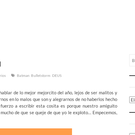
1
rios
Batman
Bulletstorm
DEUS
ablar de lo mejor mejorcito del año, lejos de ser malitos y
rnos en lo malos que son y alegrarnos de no haberlos hecho
Ca
uerzo a escribir esta cosita es porque nuestro amiguito
r mucho de que se queje de que yo le exploto… Empecemos,