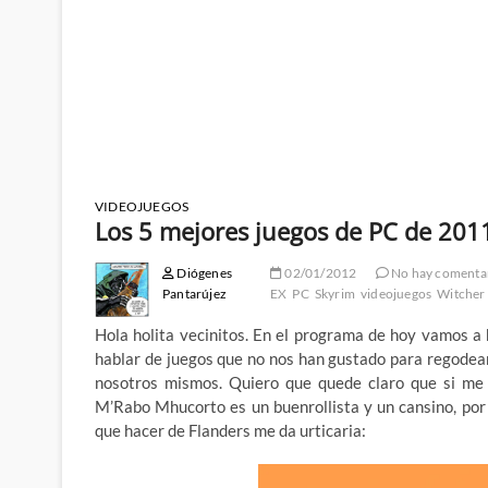
VIDEOJUEGOS
Los 5 mejores juegos de PC de 201
Diógenes
02/01/2012
No hay comenta
Pantarújez
EX
PC
Skyrim
videojuegos
Witcher
Hola holita vecinitos. En el programa de hoy vamos a h
hablar de juegos que no nos han gustado para regodea
nosotros mismos. Quiero que quede claro que si me f
M’Rabo Mhucorto es un buenrollista y un cansino, po
que hacer de Flanders me da urticaria: