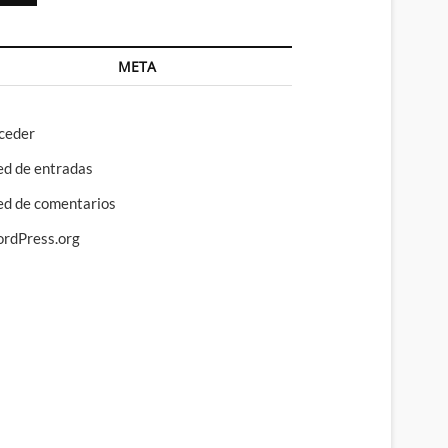
META
ceder
ed de entradas
ed de comentarios
rdPress.org