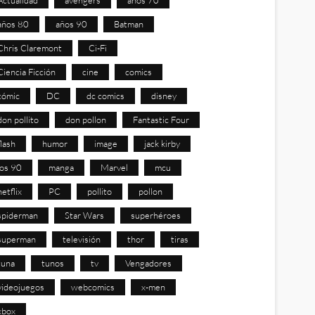
años 80
años 90
Batman
Chris Claremont
Ci-Fi
Ciencia Ficción
cine
comics
cómic
DC
dc comics
disney
don pollito
don pollon
Fantastic Four
flash
humor
image
jack kirby
los 90
manga
Marvel
mcu
netflix
PC
pollito
pollon
spiderman
Star Wars
superhéroes
superman
televisión
thor
tiras
tuna
tunos
tv
Vengadores
videojuegos
webcomics
x-men
xbox