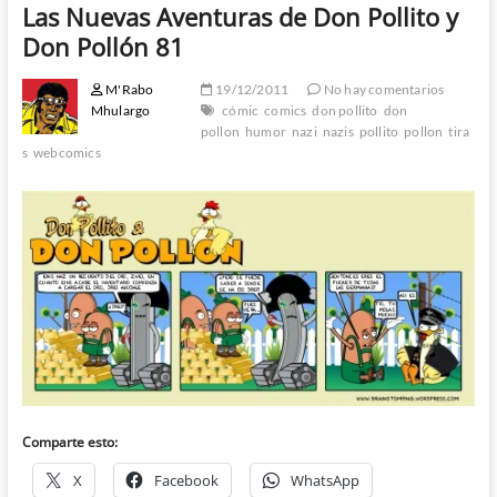
Las Nuevas Aventuras de Don Pollito y
Don Pollón 81
M'Rabo
19/12/2011
No hay comentarios
Mhulargo
cómic
comics
don pollito
don
pollon
humor
nazi
nazis
pollito
pollon
tira
s
webcomics
Comparte esto:
X
Facebook
WhatsApp