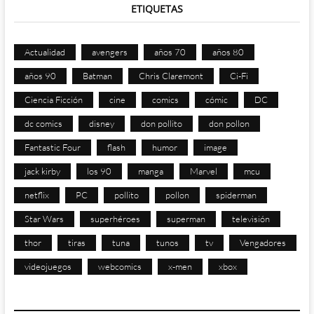
ETIQUETAS
Actualidad
avengers
años 70
años 80
años 90
Batman
Chris Claremont
Ci-Fi
Ciencia Ficción
cine
comics
cómic
DC
dc comics
disney
don pollito
don pollon
Fantastic Four
flash
humor
image
jack kirby
los 90
manga
Marvel
mcu
netflix
PC
pollito
pollon
spiderman
Star Wars
superhéroes
superman
televisión
thor
tiras
tuna
tunos
tv
Vengadores
videojuegos
webcomics
x-men
xbox