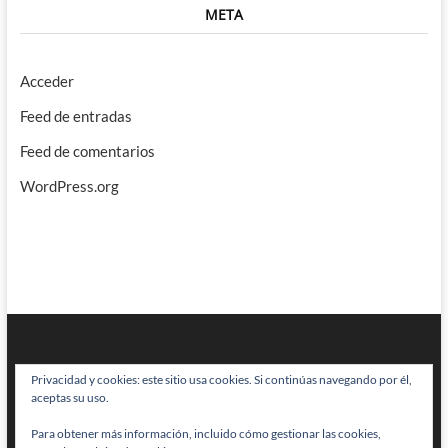
META
Acceder
Feed de entradas
Feed de comentarios
WordPress.org
Privacidad y cookies: este sitio usa cookies. Si continúas navegando por él,
aceptas su uso.
Para obtener más información, incluido cómo gestionar las cookies,
BRAINSTOMPING
| Diseñado por:
Theme Freesia
|
WordPress
| © Todos