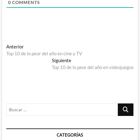
0
COMMENTS
Navegación
Entrada
Anterior
anterior:
Top 10 de lo peor del año en cine y TV
de
Entrada
Siguiente
entradas
siguiente:
Top 10 de lo peor del año en videojuegos
Buscar
…
CATEGORÍAS