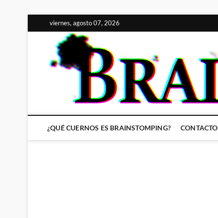
Saltar
viernes, agosto 07, 2026
al
contenido
¿QUÉ CUERNOS ES BRAINSTOMPING?
CONTACTO