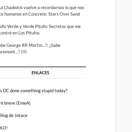
ul Chadwick vuelve a recordarnos lo que nos
ce humanos en Concrete: Stars Over Sand
tufo Verde y Verde Pitufo: Secretos que me
contré en Los Pitufos
abe George RR Martin…?: ¿Sabe
aremont…? (II)
ENLACES
s DC done something stupid today?
ré breve (EmeA)
 Blog de Jotace
LO!