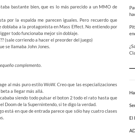
estaba bastante bien, que es lo más parecido a un MMO de
Pa
ha
sta por la espalda me parecen iguales. Pero recuerdo que
ue doblaba a la protagonista en Mass Effect. No entiendo por
Pi
rigger todo funcionaba mejor sin doblaje.
en
ale corriendo a hacer el preorder del juego)
¿S
que se llamaba John Jones.
Cl
u pequeño complemento.
age al más puro estilo WoW. Creo que las especializaciones
beta a llegar más allá.
Ha
cababa siendo todo pulsar el boton 2 todo el rato hasta que
el Doom de la Supernintendo, si te digo la verdad.
Se
ego está en que de entrada parece que sólo hay cuatro clases
as.
El
AD