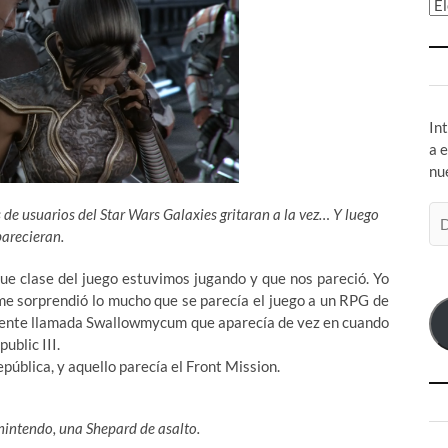
Ar
In
a 
nu
Di
de usuarios del Star Wars Galaxies gritaran a la vez… Y luego
de
arecieran.
co
e clase del juego estuvimos jugando
y que nos pareció. Yo
el
y me sorprendió lo mucho que se parecía el juego a un RPG de
la gente llamada Swallowmycum que aparecía de vez en cuando
ublic III.
pública, y aquello parecía el Front Mission.
nintendo, una Shepard de asalto.