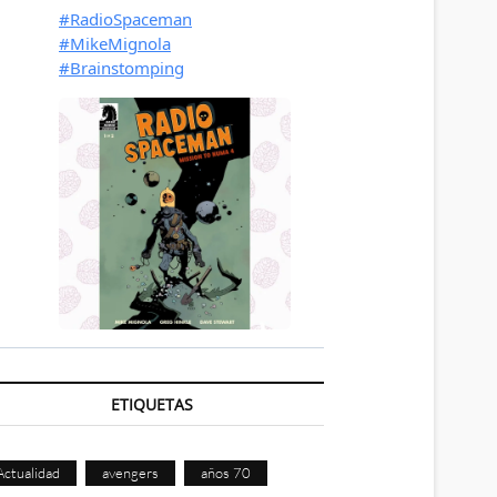
ETIQUETAS
Actualidad
avengers
años 70