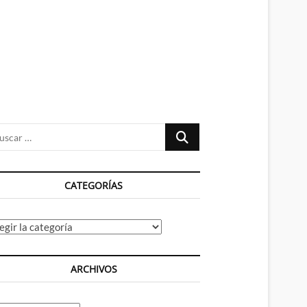
n
ú
Buscar
…
CATEGORÍAS
tegorías
ARCHIVOS