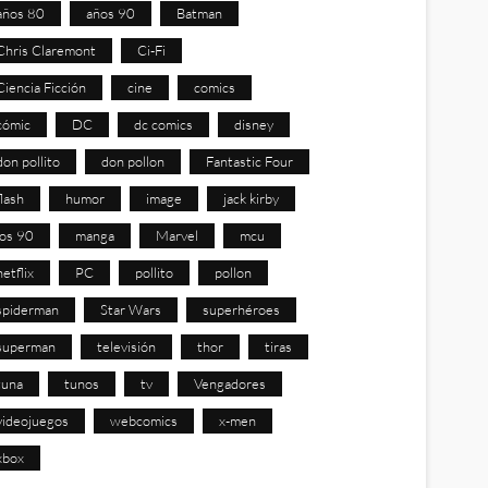
años 80
años 90
Batman
Chris Claremont
Ci-Fi
Ciencia Ficción
cine
comics
cómic
DC
dc comics
disney
don pollito
don pollon
Fantastic Four
flash
humor
image
jack kirby
los 90
manga
Marvel
mcu
netflix
PC
pollito
pollon
spiderman
Star Wars
superhéroes
superman
televisión
thor
tiras
tuna
tunos
tv
Vengadores
videojuegos
webcomics
x-men
xbox