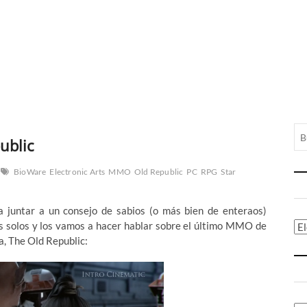
ublic
BioWare
Electronic Arts
MMO
Old Republic
PC
RPG
Star
 juntar a un consejo de sabios (o más bien de enteraos)
os solos y los vamos a hacer hablar sobre el último MMO de
Ca
a, The Old Republic: