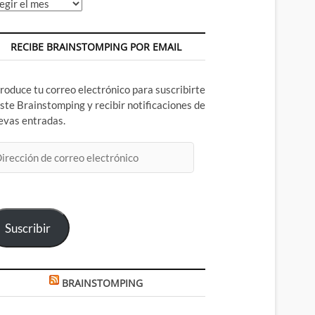
chivos
RECIBE BRAINSTOMPING POR EMAIL
troduce tu correo electrónico para suscribirte
este Brainstomping y recibir notificaciones de
evas entradas.
rección
rreo
ectrónico
Suscribir
BRAINSTOMPING