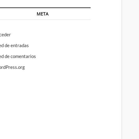
META
ceder
ed de entradas
ed de comentarios
rdPress.org