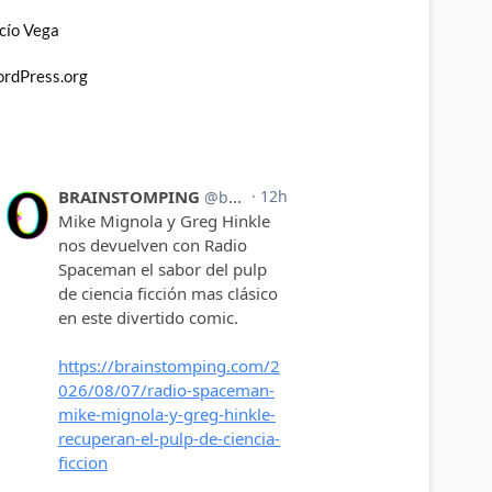
cío Vega
rdPress.org