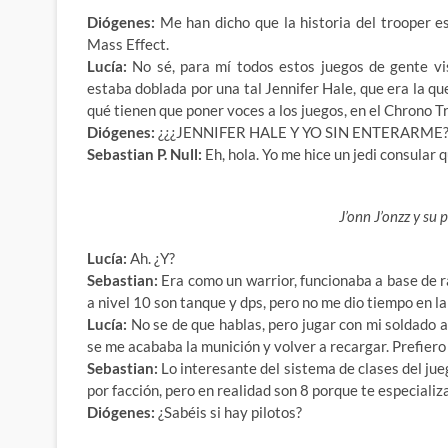
Diógenes:
Me han dicho que la historia del trooper 
Mass Effect.
Lucía:
No sé, para mí todos estos juegos de gente vi
estaba doblada por una tal Jennifer Hale, que era la q
qué tienen que poner voces a los juegos, en el Chrono T
Diógenes:
¿¿¿JENNIFER HALE Y YO SIN ENTERARME??? (s
Sebastian P. Null:
Eh, hola. Yo me hice un jedi consular 
J’onn J’onzz y s
Lucía:
Ah. ¿Y?
Sebastian:
Era como un warrior, funcionaba a base de r
a nivel 10 son tanque y dps, pero no me dio tiempo en la 
Lucía:
No se de que hablas, pero jugar con mi soldado a
se me acababa la munición y volver a recargar. Prefiero 
Sebastian:
Lo interesante del sistema de clases del ju
por facción, pero en realidad son 8 porque te especializ
Diógenes:
¿Sabéis si hay pilotos?