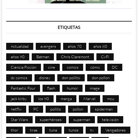
ETIQUETAS
Actualidad
avengers
años 70
años 80
años 90
Batman
Chris Claremont
Ci-Fi
Ciencia Ficción
cine
comics
cómic
DC
dc comics
disney
don pollito
don pollon
Fantastic Four
flash
humor
image
jack kirby
los 90
manga
Marvel
mcu
netflix
PC
pollito
pollon
spiderman
Star Wars
superhéroes
superman
televisión
thor
tiras
tuna
tunos
tv
Vengadores