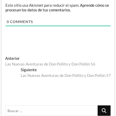
Este sitio usa Akismet para reducir el spam.
Aprende cómo se
procesan los datos de tus comentarios.
0
COMMENTS
Navegación
Entrada
Anterior
anterior:
Las Nuevas Aventuras de Don Pollito y Don Pollón 56
de
Entrada
Siguiente
entradas
siguiente:
Las Nuevas Aventuras de Don Pollito y Don Pollón 57
Buscar
…