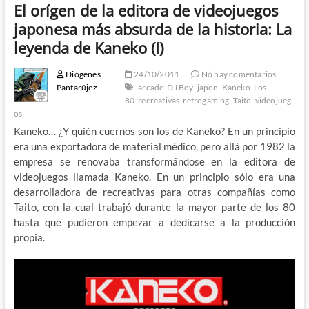
El orígen de la editora de videojuegos
japonesa más absurda de la historia: La
leyenda de Kaneko (I)
Diógenes
24/10/2011
No hay comentarios
Pantarújez
arcade
DJ Boy
japon
Kaneko
Los
80
recreativas
retrogaming
Taito
videojueg
os
Kaneko… ¿Y quién cuernos son los de Kaneko? En un principio
era una exportadora de material médico, pero allá por 1982 la
empresa se renovaba transformándose en la editora de
videojuegos llamada Kaneko. En un principio sólo era una
desarrolladora de recreativas para otras compañías como
Taito, con la cual trabajó durante la mayor parte de los 80
hasta que pudieron empezar a dedicarse a la producción
propia.