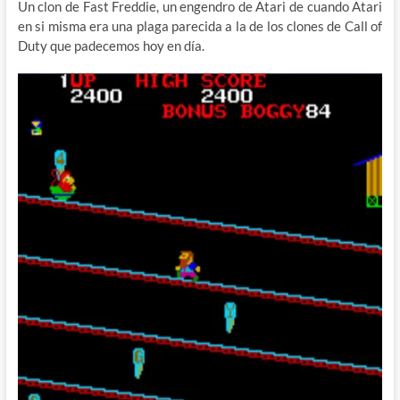
Un clon de Fast Freddie, un engendro de Atari de cuando Atari
en si misma era una plaga parecida a la de los clones de Call of
Duty que padecemos hoy en día.