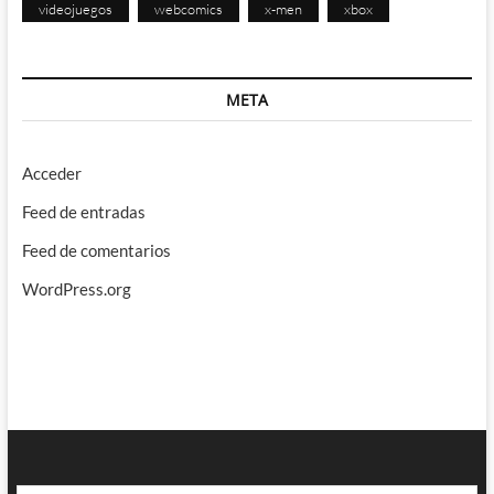
videojuegos
webcomics
x-men
xbox
META
Acceder
Feed de entradas
Feed de comentarios
WordPress.org