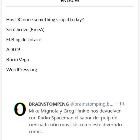
ENLACES
Has DC done something stupid today?
Seré breve (EmeA)
El Blog de Jotace
ADLO!
Rocío Vega
WordPress.org