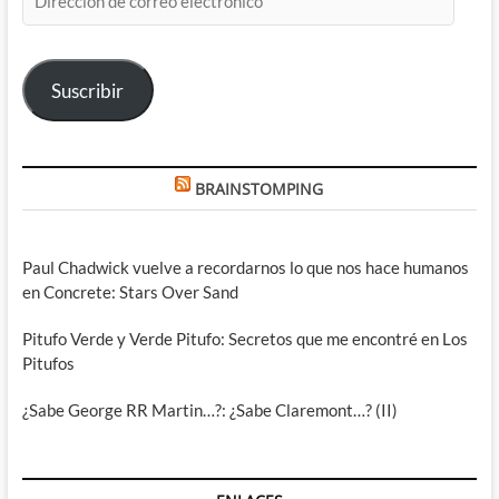
de
correo
electrónico
Suscribir
BRAINSTOMPING
Paul Chadwick vuelve a recordarnos lo que nos hace humanos
en Concrete: Stars Over Sand
Pitufo Verde y Verde Pitufo: Secretos que me encontré en Los
Pitufos
¿Sabe George RR Martin…?: ¿Sabe Claremont…? (II)