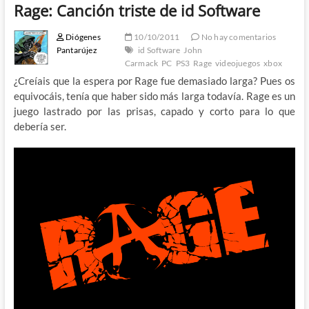
Rage: Canción triste de id Software
Diógenes
10/10/2011
No hay comentarios
Pantarújez
id Software
John
Carmack
PC
PS3
Rage
videojuegos
xbox
¿Creíais que la espera por Rage fue demasiado larga? Pues os
equivocáis, tenía que haber sido más larga todavía. Rage es un
juego lastrado por las prisas, capado y corto para lo que
debería ser.