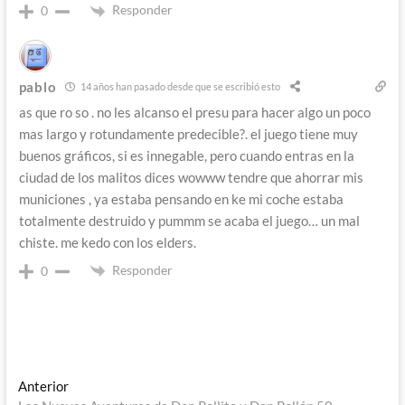
Responder
0
pablo
14 años han pasado desde que se escribió esto
as que ro so . no les alcanso el presu para hacer algo un poco
mas largo y rotundamente predecible?. el juego tiene muy
buenos gráficos, si es innegable, pero cuando entras en la
ciudad de los malitos dices wowww tendre que ahorrar mis
municiones , ya estaba pensando en ke mi coche estaba
totalmente destruido y pummm se acaba el juego… un mal
chiste. me kedo con los elders.
Responder
0
Navegación
Entrada
Anterior
anterior: