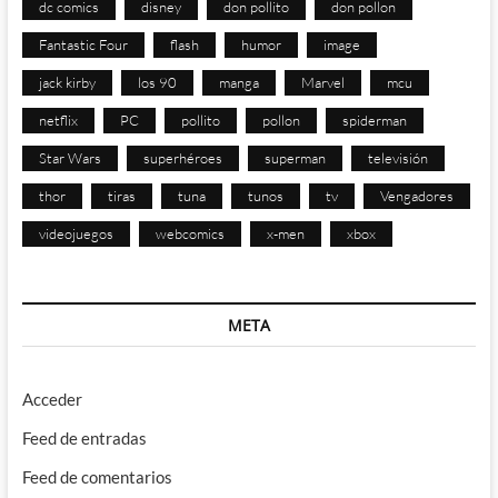
dc comics
disney
don pollito
don pollon
Fantastic Four
flash
humor
image
jack kirby
los 90
manga
Marvel
mcu
netflix
PC
pollito
pollon
spiderman
Star Wars
superhéroes
superman
televisión
thor
tiras
tuna
tunos
tv
Vengadores
videojuegos
webcomics
x-men
xbox
META
Acceder
Feed de entradas
Feed de comentarios