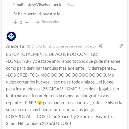
FinalFantasyVIIsehamuertoaeris…
Se ha muerto id, nuestra id…
Responder
0
Aladelta
14 años han pasado desde que se escribió esto
ESTOY TOTALMENTE DE ACUERDO CONTIGO
«LONESTAR» yo estaba ahorrando todo lo que pude me arme
como para derribar tanques mas adelante… y derrepente…
«LOS CREDITOS» NOOOOOOOOOOOOOOOOOO, Me
quize cortar los huevos… eso no es todo amigos… el juego
pesa instalado casi 25 GIGAS!!! OMG!!!, es decir jugaba tan
lento para disfrutar de toda la expectacular gráfica y de
repente… FIN!!!
pero bueno… en cuanto a grafica e historia
se refiere es muy bueno, me encantan los juego
POSAPOCALITICOS, Dead Space 1 y 2 Son mis Favoritos,
Silent Hill tambien XD SALUDOS!!!