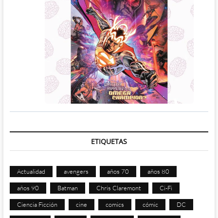
ETIQUETAS
Actualidad
avengers
años 70
años 80
años 90
Batman
Chris Claremont
Ci-Fi
Ciencia Ficción
cine
comics
cómic
DC