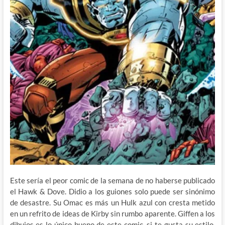
Este sería el peor comic de la semana de no haberse publicado
el Hawk & Dove. Didio a los guiones solo puede ser sinónimo
de desastre. Su Omac es más un Hulk azul con cresta metido
en un refrito de ideas de Kirby sin rumbo aparente. Giffen a los
dibujos es lo único bueno de este comic, si te gusta su estilo,