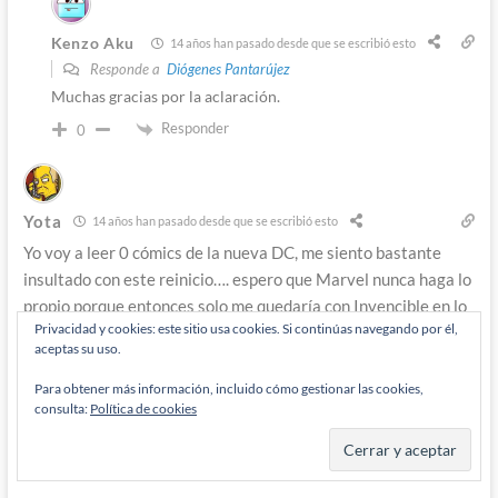
Kenzo Aku
14 años han pasado desde que se escribió esto
Responde a
Diógenes Pantarújez
Muchas gracias por la aclaración.
Responder
0
Yota
14 años han pasado desde que se escribió esto
Yo voy a leer 0 cómics de la nueva DC, me siento bastante
insultado con este reinicio…. espero que Marvel nunca haga lo
propio porque entonces solo me quedaría con Invencible en lo
Privacidad y cookies: este sitio usa cookies. Si continúas navegando por él,
que a supers se refiere XD
aceptas su uso.
Responder
0
Para obtener más información, incluido cómo gestionar las cookies,
consulta:
Política de cookies