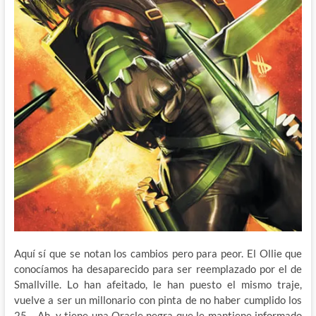
Aquí sí que se notan los cambios pero para peor. El Ollie que
conocíamos ha desaparecido para ser reemplazado por el de
Smallville. Lo han afeitado, le han puesto el mismo traje,
vuelve a ser un millonario con pinta de no haber cumplido los
25… Ah, y tiene una Oracle negra que le mantiene informado