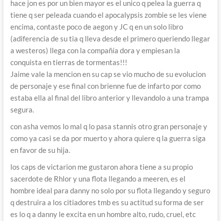
hace jon es por un bien mayor es el unico q pelea la guerra q
tiene q ser peleada cuando el apocalypsis zombie se les viene
encima, contaste poco de aegon y JC q en un solo libro
(adiferencia de su tia q lleva desde el primero queriendo llegar
a westeros) llega con la compañía dora y empiesan la
conquista en tierras de tormentas!!!
Jaime vale la mencion en su cap se vio mucho de su evolucion
de personaje y ese final con brienne fue de infarto por como
estaba ella al final del libro anterior y llevandolo a una trampa
segura.
con asha vemos lo mal q lo pasa stannis otro gran personaje y
como ya casi se da por muerto y ahora quiere q la guerra siga
en favor de su hija.
los caps de victarion me gustaron ahora tiene a su propio
sacerdote de Rhlor y una flota llegando a meeren, es el
hombre ideal para danny no solo por su flota llegando y seguro
q destruira a los citiadores tmb es su actitud su forma de ser
es lo q a danny le excita en un hombre alto, rudo, cruel, etc