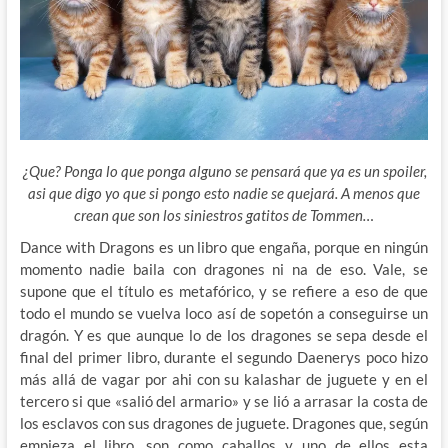
¿Que? Ponga lo que ponga alguno se pensará que ya es un spoiler,
asi que digo yo que si pongo esto nadie se quejará. A menos que
crean que son los siniestros gatitos de Tommen…
Dance with Dragons es un libro que engaña, porque en ningún
momento nadie baila con dragones ni na de eso. Vale, se
supone que el título es metafórico, y se refiere a eso de que
todo el mundo se vuelva loco así de sopetón a conseguirse un
dragón. Y es que aunque lo de los dragones se sepa desde el
final del primer libro, durante el segundo Daenerys poco hizo
más allá de vagar por ahi con su kalashar de juguete y en el
tercero si que «salió del armario» y se lió a arrasar la costa de
los esclavos con sus dragones de juguete. Dragones que, según
empieza el libro, son como caballos y uno de ellos esta