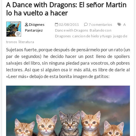
A Dance with Dragons: El señor Martin
lo ha vuelto a hacer
Diógenes
02/08/2011
7 comentarios
A
Pantarújez
Dance with Dragons
Bailando con
Dragones
cancion de hielo y fuego
juego de
tronos
literatura
Sujetaos fuerte, porque después de pensármelo por un rato (un
par de segundos) he decido hacer un post lleno de spoilers
salvajes del libro, sin ninguna piedad para vosotros, oh pobres
lectores. Asi que si alguien osa ir más allá, es libre de darle al
«Leer más» debajo de esta bonita imagen de gatitos: