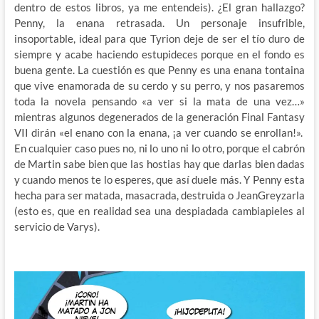
dentro de estos libros, ya me entendeis). ¿El gran hallazgo?
Penny, la enana retrasada. Un personaje insufrible,
insoportable, ideal para que Tyrion deje de ser el tío duro de
siempre y acabe haciendo estupideces porque en el fondo es
buena gente. La cuestión es que Penny es una enana tontaina
que vive enamorada de su cerdo y su perro, y nos pasaremos
toda la novela pensando «a ver si la mata de una vez…»
mientras algunos degenerados de la generación Final Fantasy
VII dirán «el enano con la enana, ¡a ver cuando se enrollan!».
En cualquier caso pues no, ni lo uno ni lo otro, porque el cabrón
de Martin sabe bien que las hostias hay que darlas bien dadas
y cuando menos te lo esperes, que así duele más. Y Penny esta
hecha para ser matada, masacrada, destruida o JeanGreyzarla
(esto es, que en realidad sea una despiadada cambiapieles al
servicio de Varys).