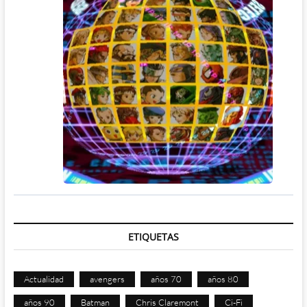
ETIQUETAS
Actualidad
avengers
años 70
años 80
años 90
Batman
Chris Claremont
Ci-Fi