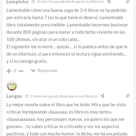
Lampinho
14 años han pasado desde que se escribió esto
Lamentable cómo una buena saga de 3-4 libros se ha podrido
por estirarla hasta 7 (es lo que tiene el dinero). Lamentable
libro, totalmente prescindible. Lamentable hacernos bostezar
durante 800 páginas para matar a todo bicho viviente en las
100 últimas, sin atar ni un sólo cabo…
El siguiente me lo leeré… quizás… si lo publica antes de que le
dé un infartazo, si para entonces la lectura sigue existiendo…
y si lo consigo gratis.
Responder
0
Langas
13 años han pasado desde que se escribió esto
La mejor reseña sobre el libro que he leído. Mira que he visto
críticas lloriqueando «buaaaaa, es libro es muy lento»,
«buuuuaaaaaa, hay personajes nuevos, yo quiero los que me
gustan»… tú sabes criticar lo criticable y ver los aspectos
positivos, y todo con mucho humor; lo dicho, me ha encantado.