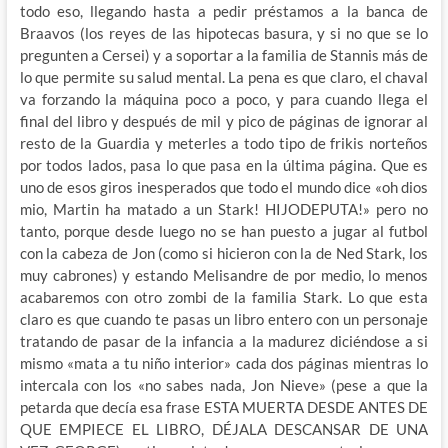
todo eso, llegando hasta a pedir préstamos a la banca de
Braavos (los reyes de las hipotecas basura, y si no que se lo
pregunten a Cersei) y a soportar a la familia de Stannis más de
lo que permite su salud mental. La pena es que claro, el chaval
va forzando la máquina poco a poco, y para cuando llega el
final del libro y después de mil y pico de páginas de ignorar al
resto de la Guardia y meterles a todo tipo de frikis norteños
por todos lados, pasa lo que pasa en la última página. Que es
uno de esos giros inesperados que todo el mundo dice «oh dios
mio, Martin ha matado a un Stark! HIJODEPUTA!» pero no
tanto, porque desde luego no se han puesto a jugar al futbol
con la cabeza de Jon (como si hicieron con la de Ned Stark, los
muy cabrones) y estando Melisandre de por medio, lo menos
acabaremos con otro zombi de la familia Stark. Lo que esta
claro es que cuando te pasas un libro entero con un personaje
tratando de pasar de la infancia a la madurez diciéndose a si
mismo «mata a tu niño interior» cada dos páginas mientras lo
intercala con los «no sabes nada, Jon Nieve» (pese a que la
petarda que decía esa frase ESTA MUERTA DESDE ANTES DE
QUE EMPIECE EL LIBRO, DÉJALA DESCANSAR DE UNA