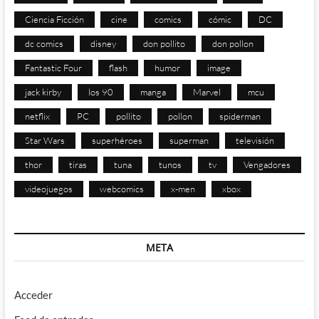
Ciencia Ficción
cine
comics
cómic
DC
dc comics
disney
don pollito
don pollon
Fantastic Four
flash
humor
image
jack kirby
los 90
manga
Marvel
mcu
netflix
PC
pollito
pollon
spiderman
Star Wars
superhéroes
superman
televisión
thor
tiras
tuna
tunos
tv
Vengadores
videojuegos
webcomics
x-men
xbox
META
Acceder