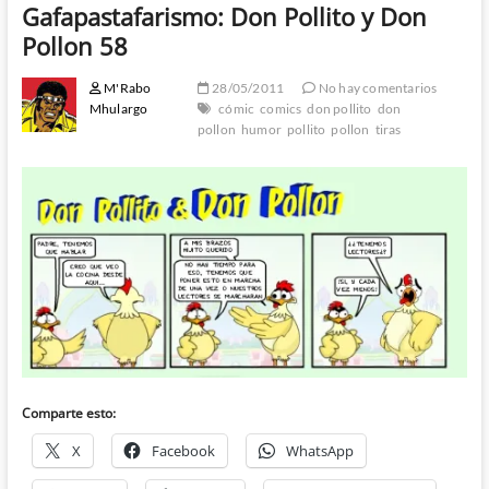
Gafapastafarismo: Don Pollito y Don
Pollon 58
M'Rabo
28/05/2011
No hay comentarios
Mhulargo
cómic
comics
don pollito
don
pollon
humor
pollito
pollon
tiras
Comparte esto:
X
Facebook
WhatsApp