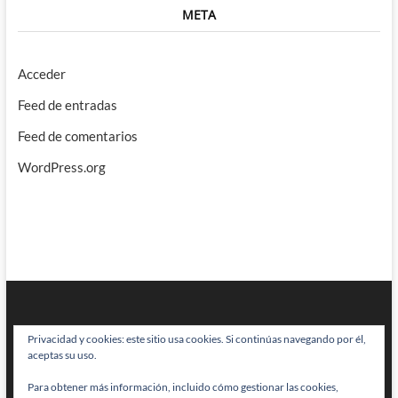
META
Acceder
Feed de entradas
Feed de comentarios
WordPress.org
Privacidad y cookies: este sitio usa cookies. Si continúas navegando por él,
aceptas su uso.
Para obtener más información, incluido cómo gestionar las cookies,
BRAINSTOMPING
| Diseñado por:
Theme Freesia
|
WordPress
| © Todos