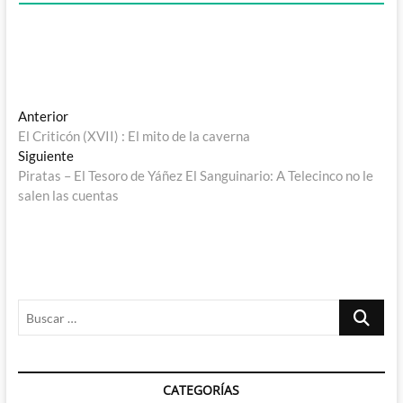
Navegación
Entrada
Anterior
anterior:
El Criticón (XVII) : El mito de la caverna
de
Entrada
Siguiente
entradas
siguiente:
Piratas – El Tesoro de Yáñez El Sanguinario: A Telecinco no le
salen las cuentas
Buscar
…
CATEGORÍAS