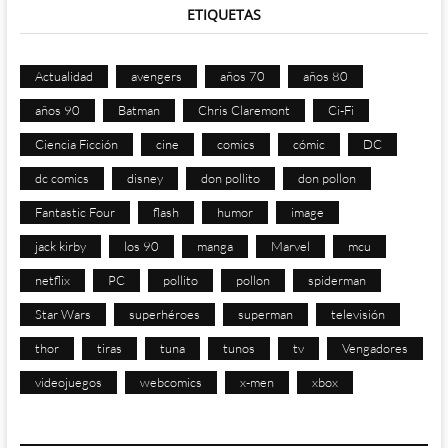
ETIQUETAS
Actualidad
avengers
años 70
años 80
años 90
Batman
Chris Claremont
Ci-Fi
Ciencia Ficción
cine
comics
cómic
DC
dc comics
disney
don pollito
don pollon
Fantastic Four
flash
humor
image
jack kirby
los 90
manga
Marvel
mcu
netflix
PC
pollito
pollon
spiderman
Star Wars
superhéroes
superman
televisión
thor
tiras
tuna
tunos
tv
Vengadores
videojuegos
webcomics
x-men
xbox