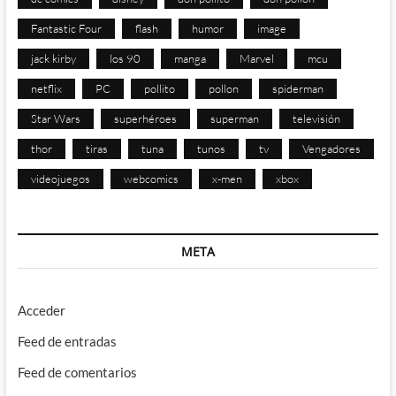
Fantastic Four
flash
humor
image
jack kirby
los 90
manga
Marvel
mcu
netflix
PC
pollito
pollon
spiderman
Star Wars
superhéroes
superman
televisión
thor
tiras
tuna
tunos
tv
Vengadores
videojuegos
webcomics
x-men
xbox
META
Acceder
Feed de entradas
Feed de comentarios