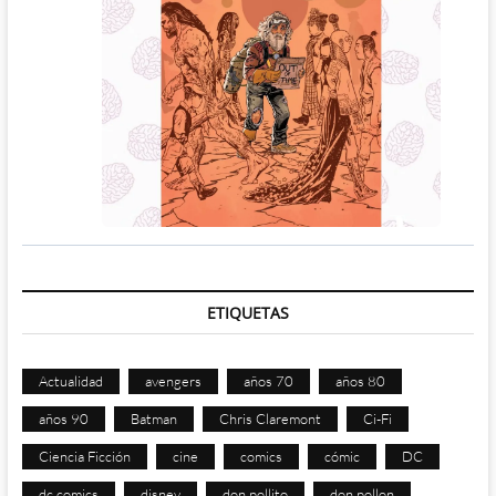
ETIQUETAS
Actualidad
avengers
años 70
años 80
años 90
Batman
Chris Claremont
Ci-Fi
Ciencia Ficción
cine
comics
cómic
DC
dc comics
disney
don pollito
don pollon