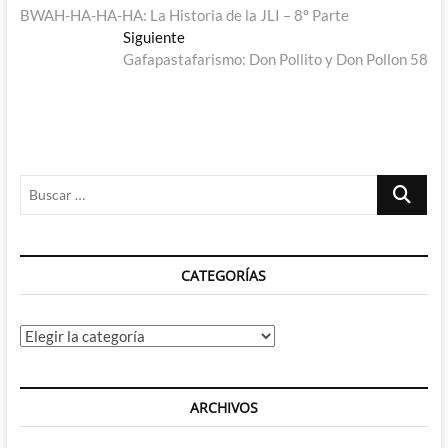
anterior:
BWAH-HA-HA-HA: La Historia de la JLI – 8º Parte
de
Entrada
Siguiente
entradas
siguiente:
Gafapastafarismo: Don Pollito y Don Pollon 58
Buscar
…
CATEGORÍAS
Categorías
ARCHIVOS