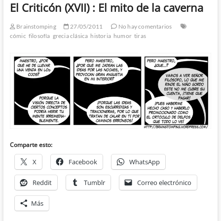
El Criticón (XVII) : El mito de la caverna
Brainstomping
27/05/2011
No hay comentarios
cómic
filosofía
grecia clásica
historia
humor
tiras
Comparte esto:
X
Facebook
WhatsApp
Reddit
Tumblr
Correo electrónico
Más