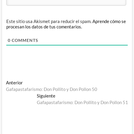
Este sitio usa Akismet para reducir el spam.
Aprende cómo se
procesan los datos de tus comentarios.
0
COMMENTS
Navegación
Entrada
Anterior
anterior:
Gafapastafarismo: Don Pollito y Don Pollon 50
de
Entrada
Siguiente
entradas
siguiente:
Gafapastafarismo: Don Pollito y Don Pollon 51