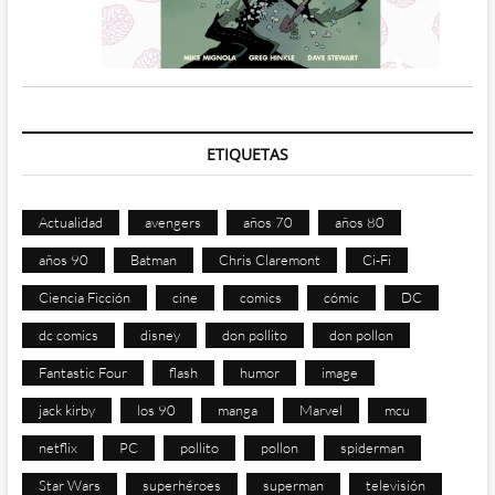
ETIQUETAS
Actualidad
avengers
años 70
años 80
años 90
Batman
Chris Claremont
Ci-Fi
Ciencia Ficción
cine
comics
cómic
DC
dc comics
disney
don pollito
don pollon
Fantastic Four
flash
humor
image
jack kirby
los 90
manga
Marvel
mcu
netflix
PC
pollito
pollon
spiderman
Star Wars
superhéroes
superman
televisión