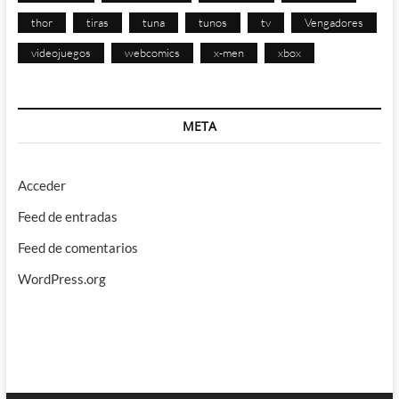
thor
tiras
tuna
tunos
tv
Vengadores
videojuegos
webcomics
x-men
xbox
META
Acceder
Feed de entradas
Feed de comentarios
WordPress.org