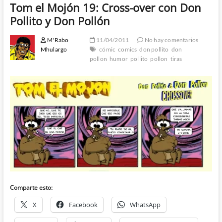
Tom el Mojón 19: Cross-over con Don
Pollito y Don Pollón
M'Rabo
11/04/2011
No hay comentarios
Mhulargo
cómic
comics
don pollito
don
pollon
humor
pollito
pollon
tiras
Comparte esto:
X
Facebook
WhatsApp