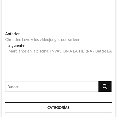
Navegación
Entrada
Anterior
anterior:
Christine Love y los videojuegos que se leen
de
Entrada
Siguiente
entradas
siguiente:
Marcianos en la piscina: INVASIÓN A LA TIERRA / Battle LA
Buscar
…
CATEGORÍAS