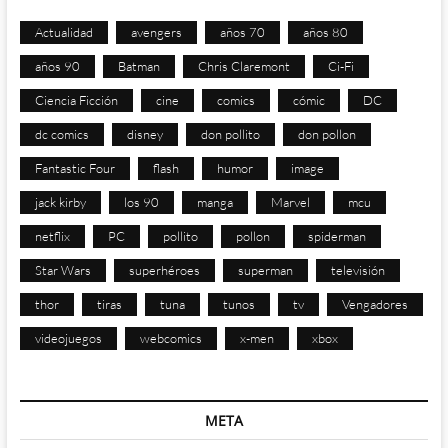
Actualidad
avengers
años 70
años 80
años 90
Batman
Chris Claremont
Ci-Fi
Ciencia Ficción
cine
comics
cómic
DC
dc comics
disney
don pollito
don pollon
Fantastic Four
flash
humor
image
jack kirby
los 90
manga
Marvel
mcu
netflix
PC
pollito
pollon
spiderman
Star Wars
superhéroes
superman
televisión
thor
tiras
tuna
tunos
tv
Vengadores
videojuegos
webcomics
x-men
xbox
META