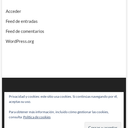
Acceder
Feed de entradas
Feed de comentarios
WordPress.org
Privacidad y cookies: este sitio usa cookies. Si continúas navegando por él,
aceptas su uso.
Para obtener más información, incluido cómo gestionar las cookies,
BRAINSTOMPING
| Diseñado por:
Theme Freesia
|
WordPress
| © Todos
consulta:
Política de cookies
los derechos reservados