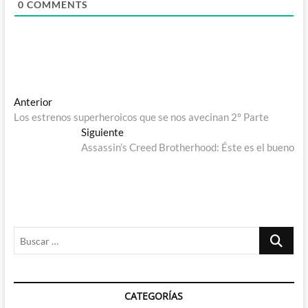
0
COMMENTS
Navegación
Entrada
Anterior
anterior:
Los estrenos superheroicos que se nos avecinan 2º Parte
de
Entrada
Siguiente
entradas
siguiente:
Assassin’s Creed Brotherhood: Éste es el bueno
Buscar
…
CATEGORÍAS