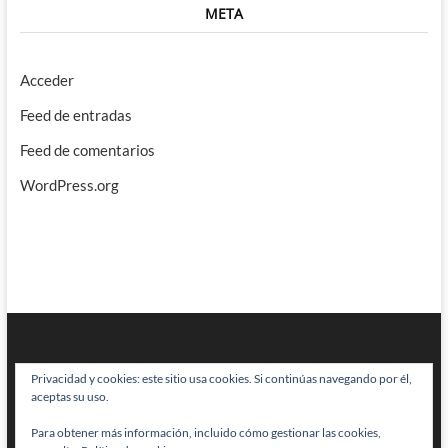
META
Acceder
Feed de entradas
Feed de comentarios
WordPress.org
Privacidad y cookies: este sitio usa cookies. Si continúas navegando por él,
aceptas su uso.
Para obtener más información, incluido cómo gestionar las cookies,
BRAINSTOMPING
| Diseñado por:
Theme Freesia
|
WordPress
| © Todos