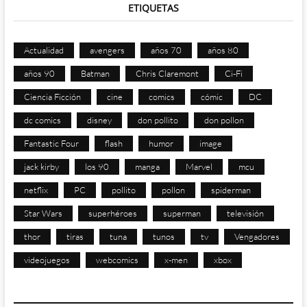
ETIQUETAS
Actualidad
avengers
años 70
años 80
años 90
Batman
Chris Claremont
Ci-Fi
Ciencia Ficción
cine
comics
cómic
DC
dc comics
disney
don pollito
don pollon
Fantastic Four
flash
humor
image
jack kirby
los 90
manga
Marvel
mcu
netflix
PC
pollito
pollon
spiderman
Star Wars
superhéroes
superman
televisión
thor
tiras
tuna
tunos
tv
Vengadores
videojuegos
webcomics
x-men
xbox