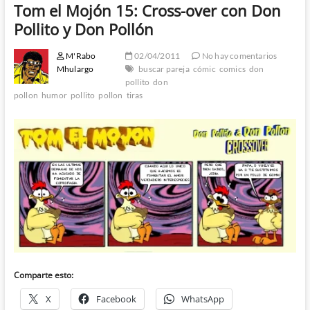
Tom el Mojón 15: Cross-over con Don
Pollito y Don Pollón
M'Rabo
02/04/2011
No hay comentarios
Mhulargo
buscar pareja
cómic
comics
don
pollito
don
pollon
humor
pollito
pollon
tiras
Comparte esto:
X
Facebook
WhatsApp