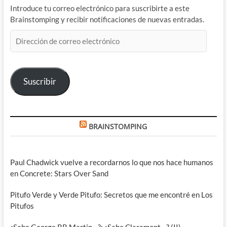
Introduce tu correo electrónico para suscribirte a este
Brainstomping y recibir notificaciones de nuevas entradas.
Dirección
de
correo
electrónico
Suscribir
BRAINSTOMPING
Paul Chadwick vuelve a recordarnos lo que nos hace humanos
en Concrete: Stars Over Sand
Pitufo Verde y Verde Pitufo: Secretos que me encontré en Los
Pitufos
¿Sabe George RR Martin…?: ¿Sabe Claremont…? (II)