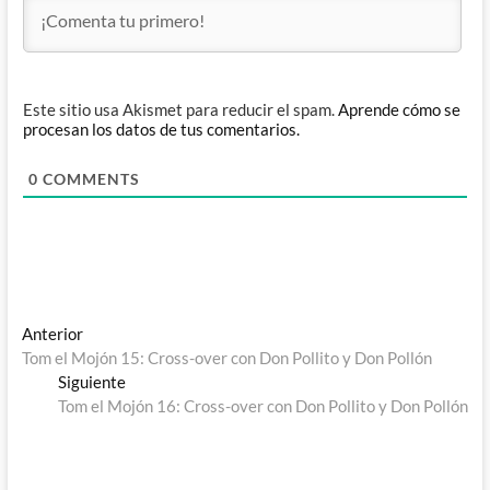
Este sitio usa Akismet para reducir el spam.
Aprende cómo se
procesan los datos de tus comentarios.
0
COMMENTS
Navegación
Entrada
Anterior
anterior:
Tom el Mojón 15: Cross-over con Don Pollito y Don Pollón
de
Entrada
Siguiente
entradas
siguiente:
Tom el Mojón 16: Cross-over con Don Pollito y Don Pollón