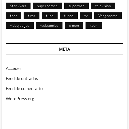
Star Wars
superhéroes
superman
televisión
thor
tiras
tuna
tunos
tv
Vengadores
videojuegos
webcomics
x-men
xbox
META
Acceder
Feed de entradas
Feed de comentarios
WordPress.org