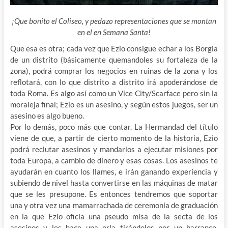
¡Que bonito el Coliseo, y pedazo representaciones que se montan
en el en Semana Santa!
Que esa es otra; cada vez que Ezio consigue echar a los Borgia
de un distrito (básicamente quemandoles su fortaleza de la
zona), podrá comprar los negocios en ruinas de la zona y los
reflotará, con lo que distrito a distrito irá apoderándose de
toda Roma. Es algo así como un Vice City/Scarface pero sin la
moraleja final; Ezio es un asesino, y según estos juegos, ser un
asesino es algo bueno.
Por lo demás, poco más que contar. La Hermandad del título
viene de que, a partir de cierto momento de la historia, Ezio
podrá reclutar asesinos y mandarlos a ejecutar misiones por
toda Europa, a cambio de dinero y esas cosas. Los asesinos te
ayudarán en cuanto los llames, e irán ganando experiencia y
subiendo de nivel hasta convertirse en las máquinas de matar
que se les presupone. Es entonces tendremos que soportar
una y otra vez una mamarrachada de ceremonia de graduación
en la que Ezio oficia una pseudo misa de la secta de los
asesinos y les hace una orla tirándolos por un barranco.