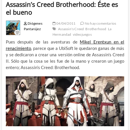
Assassin’s Creed Brotherhood: Éste es
el bueno
Diógenes
04/04/2011
No hay comentarios
Pantarújez
Assassin's Creed
Brotherhood
La
Hermandad
videojuegos
Pues después de las aventuras de
Mikel Erentxun en el
renacimiento
, parece que a UbiSoft le quedaron ganas de más
y se dedicaron a crear una versión online de Assassin’s Creed
II. Sólo que la cosa se les fue de la mano y crearon un juego
entero; Assassin’s Creed: Brotherhood.