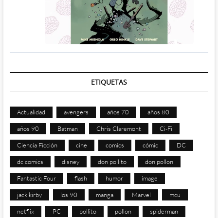
ETIQUETAS
Actualidad
avengers
años 70
años 80
años 90
Batman
Chris Claremont
Ci-Fi
Ciencia Ficción
cine
comics
cómic
DC
dc comics
disney
don pollito
don pollon
Fantastic Four
flash
humor
image
jack kirby
los 90
manga
Marvel
mcu
netflix
PC
pollito
pollon
spiderman