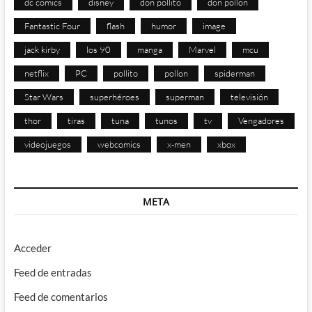
dc comics
disney
don pollito
don pollon
Fantastic Four
flash
humor
image
jack kirby
los 90
manga
Marvel
mcu
netflix
PC
pollito
pollon
spiderman
Star Wars
superhéroes
superman
televisión
thor
tiras
tuna
tunos
tv
Vengadores
videojuegos
webcomics
x-men
xbox
META
Acceder
Feed de entradas
Feed de comentarios