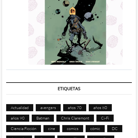
ETIQUETAS
Actualidad
avengers
años 70
años 80
años 90
Batman
Chris Claremont
Ci-Fi
Ciencia Ficción
cine
comics
cómic
DC