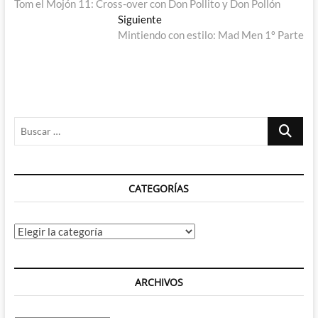
anterior:
Tom el Mojón 11: Cross-over con Don Pollito y Don Pollón
de
Entrada
Siguiente
entradas
siguiente:
Mintiendo con estilo: Mad Men 1º Parte
Buscar
…
CATEGORÍAS
Categorías
ARCHIVOS