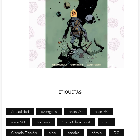
ETIQUETAS
Actualidad
avengers
años 70
años 80
años 90
Batman
Chris Claremont
Ci-Fi
Ciencia Ficción
cine
comics
cómic
DC