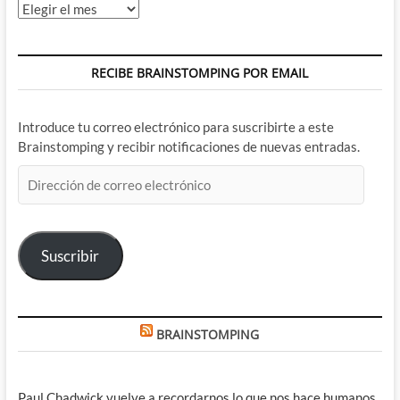
Archivos
RECIBE BRAINSTOMPING POR EMAIL
Introduce tu correo electrónico para suscribirte a este
Brainstomping y recibir notificaciones de nuevas entradas.
Dirección
de
correo
electrónico
Suscribir
BRAINSTOMPING
Paul Chadwick vuelve a recordarnos lo que nos hace humanos