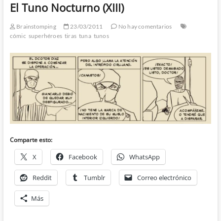
El Tuno Nocturno (XIII)
Brainstomping
23/03/2011
No hay comentarios
cómic
superhéroes
tiras
tuna
tunos
Comparte esto:
X
Facebook
WhatsApp
Reddit
Tumblr
Correo electrónico
Más