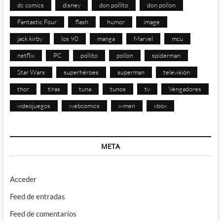
dc comics
disney
don pollito
don pollon
Fantastic Four
flash
humor
image
jack kirby
los 90
manga
Marvel
mcu
netflix
PC
pollito
pollon
spiderman
Star Wars
superhéroes
superman
televisión
thor
tiras
tuna
tunos
tv
Vengadores
videojuegos
webcomics
x-men
xbox
META
Acceder
Feed de entradas
Feed de comentarios