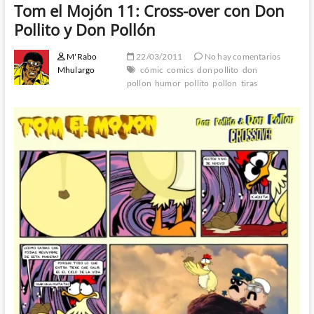
Tom el Mojón 11: Cross-over con Don
Pollito y Don Pollón
M'Rabo
22/03/2011
No hay comentarios
Mhulargo
cómic
comics
don pollito
don
pollon
humor
pollito
pollon
tiras