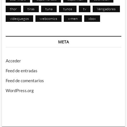
thor
tiras
tuna
tunos
tv
Vengadores
videojuegos
webcomics
x-men
xbox
META
Acceder
Feed de entradas
Feed de comentarios
WordPress.org