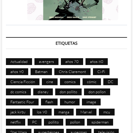
ETIQUETAS
Actualidad
avengers
años 70
años 80
años 90
Batman
Chris Claremont
Ci-Fi
Ciencia Ficción
cine
comics
cómic
DC
dc comics
disney
don pollito
don pollon
Fantastic Four
flash
humor
image
jack kirby
los 90
manga
Marvel
mcu
netflix
PC
pollito
pollon
spiderman
Star Wars
superhéroes
superman
televisión