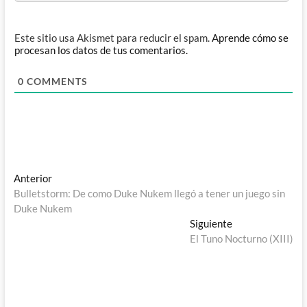
Este sitio usa Akismet para reducir el spam.
Aprende cómo se
procesan los datos de tus comentarios.
0
COMMENTS
Navegación
Entrada
Anterior
anterior:
Bulletstorm: De como Duke Nukem llegó a tener un juego sin
de
Duke Nukem
entradas
Entrada
Siguiente
siguiente:
El Tuno Nocturno (XIII)