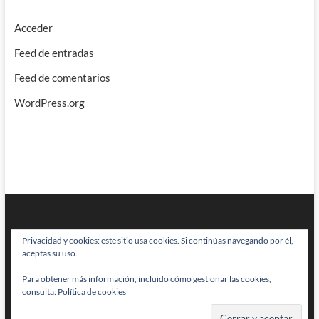
Acceder
Feed de entradas
Feed de comentarios
WordPress.org
Privacidad y cookies: este sitio usa cookies. Si continúas navegando por él,
aceptas su uso.
Para obtener más información, incluido cómo gestionar las cookies,
BRAINSTOMPING
| Diseñado por:
Theme Freesia
|
WordPress
| © Todos
consulta:
Política de cookies
los derechos reservados