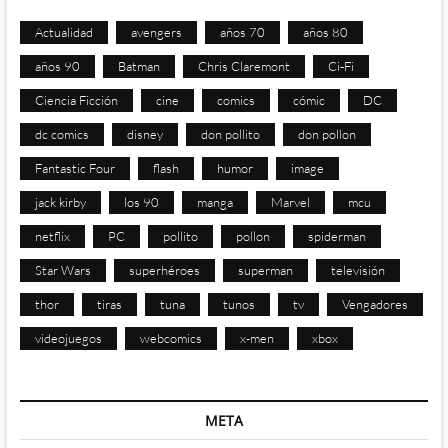
Actualidad
avengers
años 70
años 80
años 90
Batman
Chris Claremont
Ci-Fi
Ciencia Ficción
cine
comics
cómic
DC
dc comics
disney
don pollito
don pollon
Fantastic Four
flash
humor
image
jack kirby
los 90
manga
Marvel
mcu
netflix
PC
pollito
pollon
spiderman
Star Wars
superhéroes
superman
televisión
thor
tiras
tuna
tunos
tv
Vengadores
videojuegos
webcomics
x-men
xbox
META