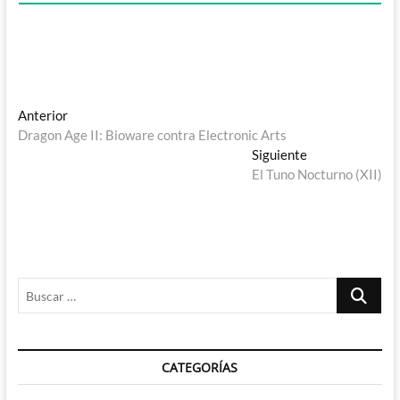
Navegación
Entrada
Anterior
anterior:
Dragon Age II: Bioware contra Electronic Arts
de
Entrada
Siguiente
entradas
siguiente:
El Tuno Nocturno (XII)
Buscar
…
CATEGORÍAS