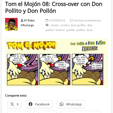
Tom el Mojón 08: Cross-over con Don
Pollito y Don Pollón
M'Rabo
15/03/2011
No hay comentarios
Mhulargo
cómic
comics
don pollito
don
pollon
humor
pollito
pollon
tiras
Comparte esto:
X
Facebook
WhatsApp