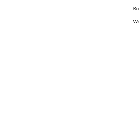
Ro
Wo