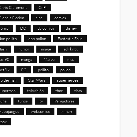
Chris Claremont
Ci-Fi
Ciencia Ficción
cine
comics
cómic
DC
dc comics
disney
don pollito
don pollon
Fantastic Four
flash
humor
image
jack kirby
los 90
manga
Marvel
mcu
netflix
PC
pollito
pollon
spiderman
Star Wars
superhéroes
superman
televisión
thor
tiras
tuna
tunos
tv
Vengadores
videojuegos
webcomics
x-men
xbox