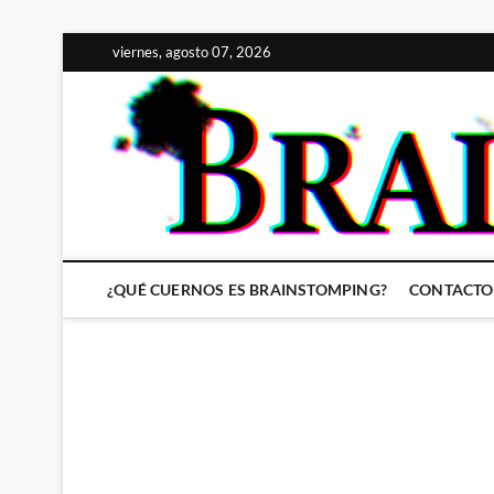
Saltar
viernes, agosto 07, 2026
al
contenido
¿QUÉ CUERNOS ES BRAINSTOMPING?
CONTACTO