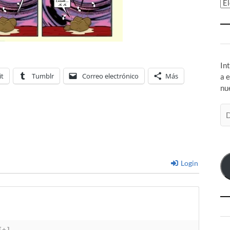
Ar
In
it
Tumblr
Correo electrónico
Más
a 
nu
Di
de
co
el
Login
[+]