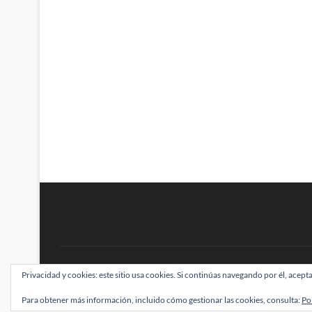
BRAINSTOMPING
Privacidad y cookies: este sitio usa cookies. Si continúas navegando por él, acepta
| Diseñado por:
Theme Freesia
|
WordPress
| ©
Para obtener más información, incluido cómo gestionar las cookies, consulta:
Po