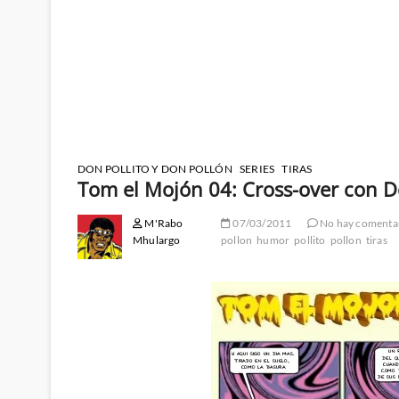
DON POLLITO Y DON POLLÓN
SERIES
TIRAS
Tom el Mojón 04: Cross-over con Do
M'Rabo
07/03/2011
No hay comenta
Mhulargo
pollon
humor
pollito
pollon
tiras