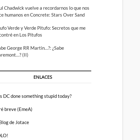
ul Chadwick vuelve a recordarnos lo que nos
ce humanos en Concrete: Stars Over Sand
tufo Verde y Verde Pitufo: Secretos que me
contré en Los Pitufos
abe George RR Martin…?: ¿Sabe
aremont…? (II)
ENLACES
s DC done something stupid today?
ré breve (EmeA)
 Blog de Jotace
LO!