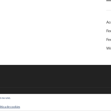
Ac
Fe
Fe
Wo
s su uso.
 Todos los derechos reservados
lítica de cookies