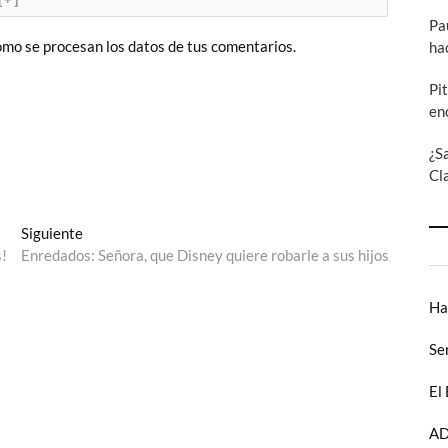
Pa
mo se procesan los datos de tus comentarios.
ha
Pi
en
¿S
Cl
Entrada
Siguiente
siguiente:
s!
Enredados: Señora, que Disney quiere robarle a sus hijos
Ha
Se
El
AD