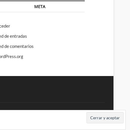
META
ceder
ed de entradas
ed de comentarios
rdPress.org