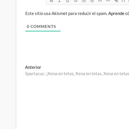
Este sitio usa Akismet para reducir el spam.
Aprende có
0
COMMENTS
Navegación
Entrada
Anterior
anterior:
Spartacus: ¡Xena en tetas, Xena en tetas, Xena en teta
de
entradas