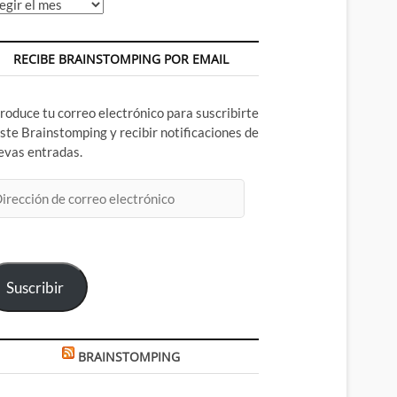
chivos
RECIBE BRAINSTOMPING POR EMAIL
troduce tu correo electrónico para suscribirte
este Brainstomping y recibir notificaciones de
evas entradas.
rección
rreo
ectrónico
Suscribir
BRAINSTOMPING