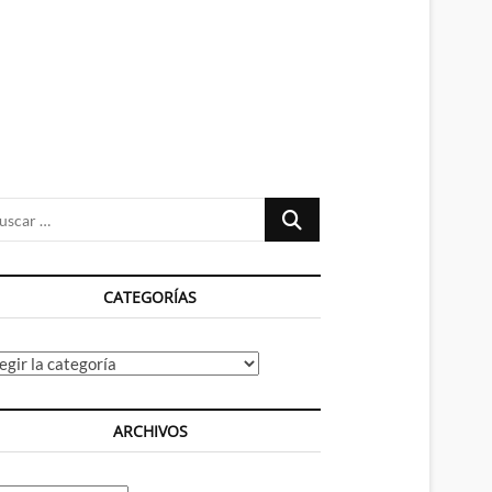
n
ú
Buscar
…
CATEGORÍAS
tegorías
ARCHIVOS