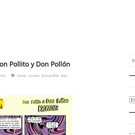
n Pollito y Don Pollón
rios
cómic
comics
don pollito
don
Ca