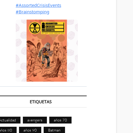
ETIQUETAS
Actualidad
avengers
años 70
años 80
años 90
Batman