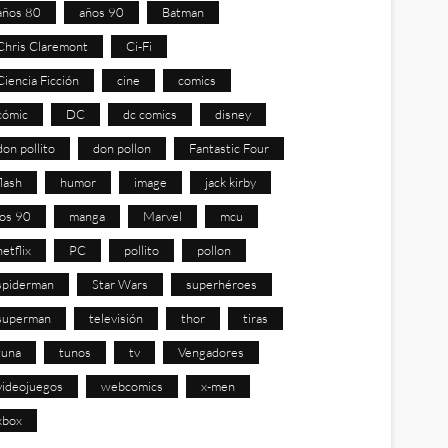
años 80
años 90
Batman
Chris Claremont
Ci-Fi
Ciencia Ficción
cine
comics
cómic
DC
dc comics
disney
don pollito
don pollon
Fantastic Four
flash
humor
image
jack kirby
los 90
manga
Marvel
mcu
netflix
PC
pollito
pollon
spiderman
Star Wars
superhéroes
superman
televisión
thor
tiras
tuna
tunos
tv
Vengadores
videojuegos
webcomics
x-men
xbox