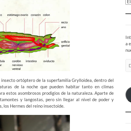
Ar
In
a 
nu
Di
de
co
n insecto ortóptero de la superfamilia Grylloidea, dentro del
el
iaturas de la noche que pueden habitar tanto en climas
ara estos asombrosos prodigios de la naturaleza. Aparte de
tamontes y langostas, pero sin llegar al nivel de poder y
s, los Hermes del reino insectoide.