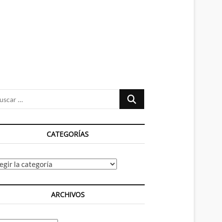
n
ú
Buscar
…
CATEGORÍAS
tegorías
ARCHIVOS