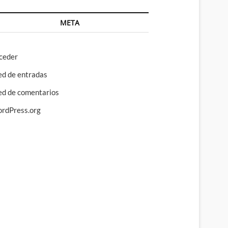
META
ceder
ed de entradas
ed de comentarios
rdPress.org