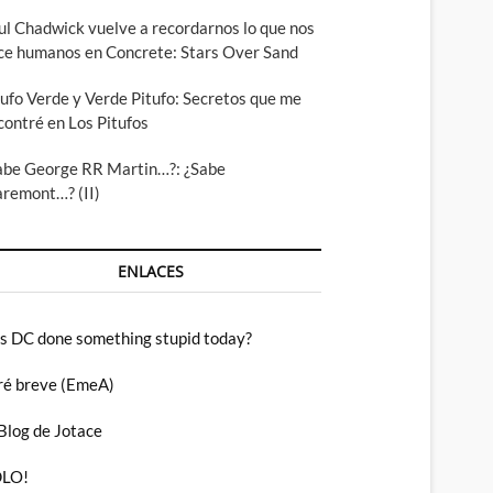
ul Chadwick vuelve a recordarnos lo que nos
ce humanos en Concrete: Stars Over Sand
tufo Verde y Verde Pitufo: Secretos que me
contré en Los Pitufos
abe George RR Martin…?: ¿Sabe
aremont…? (II)
ENLACES
s DC done something stupid today?
ré breve (EmeA)
 Blog de Jotace
LO!