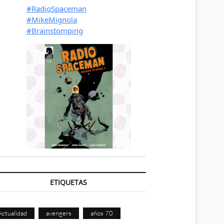
ETIQUETAS
Actualidad
avengers
años 70