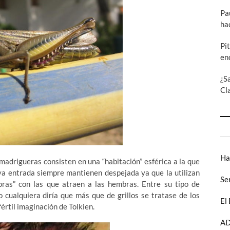
Pa
ha
Pi
en
¿S
Cl
Ha
madrigueras consisten en una “habitación” esférica a la que
ya entrada siempre mantienen despejada ya que la utilizan
Se
oras” con las que atraen a las hembras. Entre su tipo de
o cualquiera diría que más que de grillos se tratase de los
El
értil imaginación de Tolkien.
AD