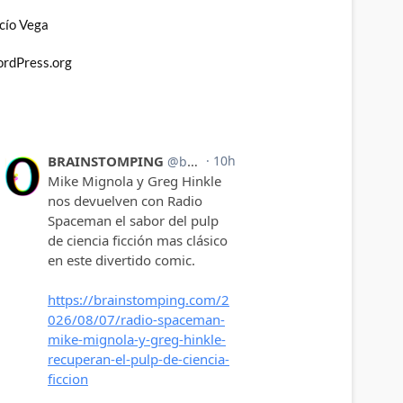
cío Vega
rdPress.org