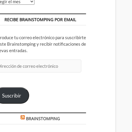
chivos
RECIBE BRAINSTOMPING POR EMAIL
troduce tu correo electrónico para suscribirte
este Brainstomping y recibir notificaciones de
evas entradas.
rección
rreo
ectrónico
Suscribir
BRAINSTOMPING