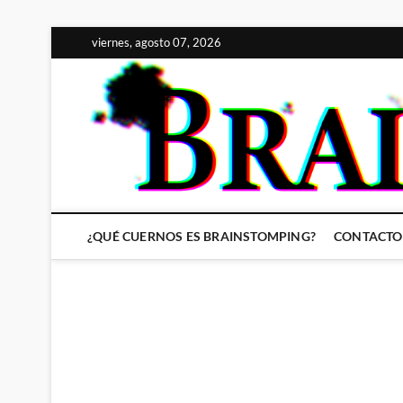
Saltar
viernes, agosto 07, 2026
al
contenido
¿QUÉ CUERNOS ES BRAINSTOMPING?
CONTACTO