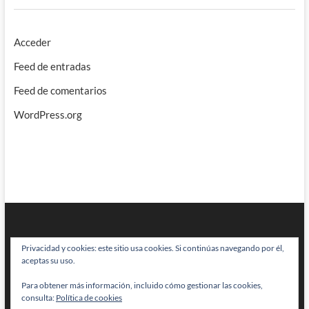
Acceder
Feed de entradas
Feed de comentarios
WordPress.org
Privacidad y cookies: este sitio usa cookies. Si continúas navegando por él,
aceptas su uso.
Para obtener más información, incluido cómo gestionar las cookies,
BRAINSTOMPING
| Diseñado por:
Theme Freesia
|
WordPress
| © Todos
consulta:
Política de cookies
los derechos reservados