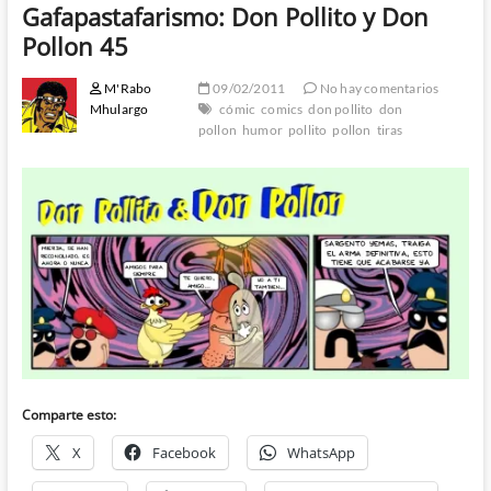
Gafapastafarismo: Don Pollito y Don
Pollon 45
M'Rabo
09/02/2011
No hay comentarios
Mhulargo
cómic
comics
don pollito
don
pollon
humor
pollito
pollon
tiras
Comparte esto:
X
Facebook
WhatsApp