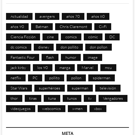
Actualidad
avengers
años 70
años 80
años 90
Batman
Chris Claremont
Ci-Fi
Ciencia Ficción
cine
comics
cómic
DC
dc comics
disney
don pollito
don pollon
Fantastic Four
flash
humor
image
jack kirby
los 90
manga
Marvel
mcu
netflix
PC
pollito
pollon
spiderman
Star Wars
superhéroes
superman
televisión
thor
tiras
tuna
tunos
tv
Vengadores
videojuegos
webcomics
x-men
xbox
META