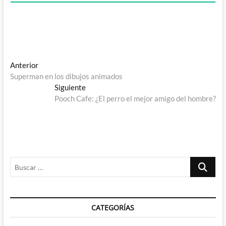
Navegación
Entrada
Anterior
anterior:
Superman en los dibujos animados
de
Entrada
Siguiente
entradas
siguiente:
Pooch Cafe: ¿El perro el mejor amigo del hombre?
Buscar
…
CATEGORÍAS