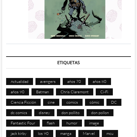
ETIQUETAS
Actualidad
avengers
años 70
años 80
años 90
Batman
Chris Claremont
Ci-Fi
Ciencia Ficción
cine
comics
cómic
DC
dc comics
disney
don pollito
don pollon
Fantastic Four
flash
humor
image
jack kirby
los 90
manga
Marvel
mcu