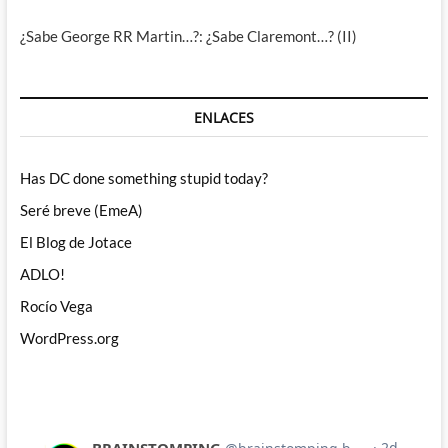
¿Sabe George RR Martin…?: ¿Sabe Claremont…? (II)
ENLACES
Has DC done something stupid today?
Seré breve (EmeA)
El Blog de Jotace
ADLO!
Rocío Vega
WordPress.org