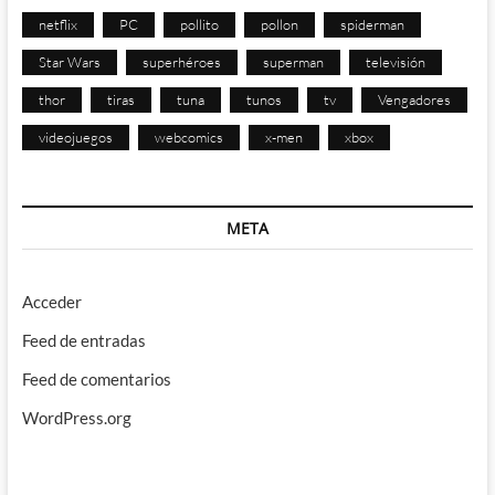
netflix
PC
pollito
pollon
spiderman
Star Wars
superhéroes
superman
televisión
thor
tiras
tuna
tunos
tv
Vengadores
videojuegos
webcomics
x-men
xbox
META
Acceder
Feed de entradas
Feed de comentarios
WordPress.org