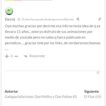
David
15 años han pasado desde que se escribió esto
Oye muchas gracias por decirme esa info no tenia idea de q ya
llevara 11 años…wow yo disfruto de sus animaciones por
medio de youtube pero no sabia q fuera publicado en
periodicos…..gracias tmb por los links, de verdad estan buenos
….
Responder
0
Navegación
Entrada
Entr
Anterior
Siguiente
anterior:
sigu
Gafapastafarismo: Don Pollito y Don Pollon 45
El Flux (III)
de