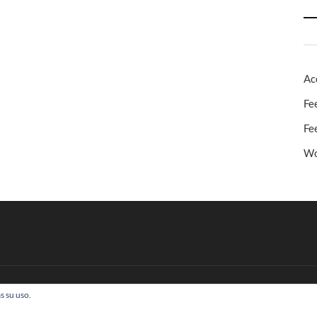
Ac
Fe
Fe
Wo
s su uso.
 Todos los derechos reservados