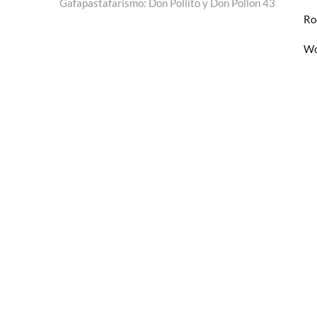
siguiente:
Gafapastafarismo: Don Pollito y Don Pollon 43
Ro
Wo