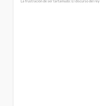
anterior:
La frustración de ser tartamudo: El discurso del rey
de
entradas