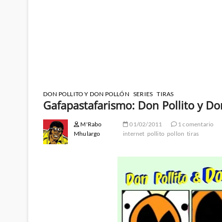
DON POLLITO Y DON POLLÓN
SERIES
TIRAS
Gafapastafarismo: Don Pollito y Do
M'Rabo
01/02/2011
1 comentario
Mhulargo
internet
pollito
pollon
tiras