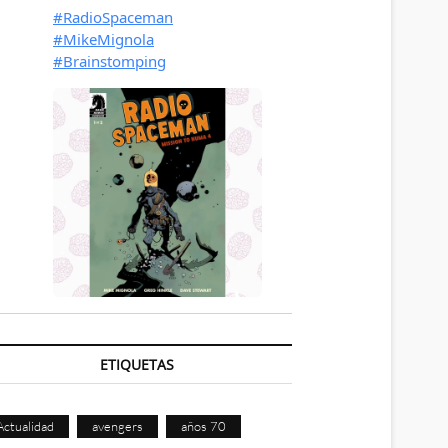
ETIQUETAS
Actualidad
avengers
años 70