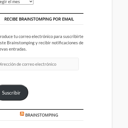
chivos
RECIBE BRAINSTOMPING POR EMAIL
troduce tu correo electrónico para suscribirte
este Brainstomping y recibir notificaciones de
evas entradas.
rección
rreo
ectrónico
Suscribir
BRAINSTOMPING