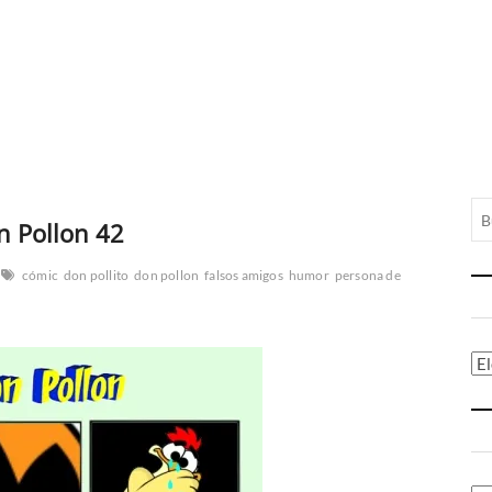
n Pollon 42
cómic
don pollito
don pollon
falsos amigos
humor
persona de
Ca