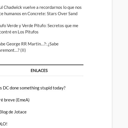
ul Chadwick vuelve a recordarnos lo que nos
ce humanos en Concrete: Stars Over Sand
tufo Verde y Verde Pitufo: Secretos que me
contré en Los Pitufos
abe George RR Martin…?: ¿Sabe
aremont…? (II)
ENLACES
s DC done something stupid today?
ré breve (EmeA)
 Blog de Jotace
LO!