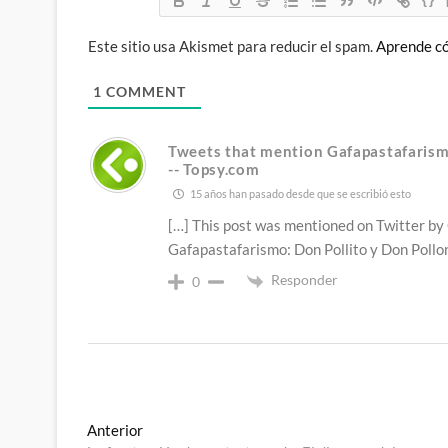
Este sitio usa Akismet para reducir el spam.
Aprende có
1
COMMENT
Tweets that mention Gafapastafaris
-- Topsy.com
15 años han pasado desde que se escribió esto
[…] This post was mentioned on Twitter by
Gafapastafarismo: Don Pollito y Don Pollo
Responder
0
Navegación
Entrada
Anterior