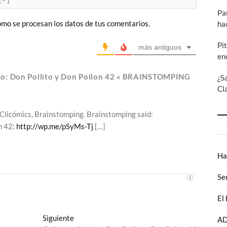
Pa
mo se procesan los datos de tus comentarios.
ha
Pi
más antiguos
en
mo: Don Pollito y Don Pollon 42 « BRAINSTOMPING
¿S
Cl
 Clicómics, Brainstomping. Brainstomping said:
n 42:
http://wp.me/pSyMs-Tj
[…]
Ha
Se
El
Entrada
Siguiente
AD