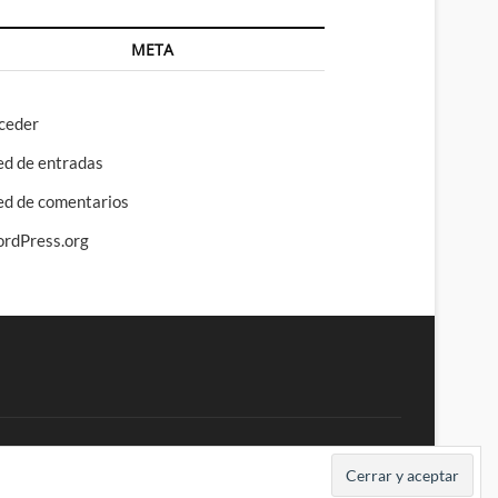
META
ceder
ed de entradas
ed de comentarios
rdPress.org