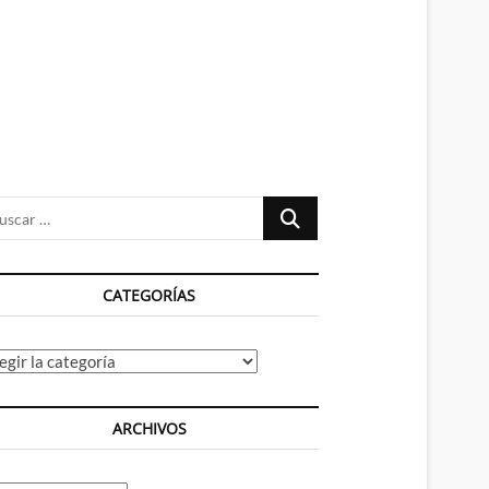
n
ú
Buscar
…
CATEGORÍAS
tegorías
ARCHIVOS