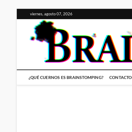
Saltar
viernes, agosto 07, 2026
al
contenido
¿QUÉ CUERNOS ES BRAINSTOMPING?
CONTACTO