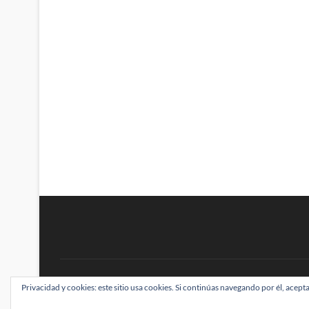
BRAINSTOMPING
Privacidad y cookies: este sitio usa cookies. Si continúas navegando por él, acepta
| Diseñado por:
Theme Freesia
|
WordPress
| ©