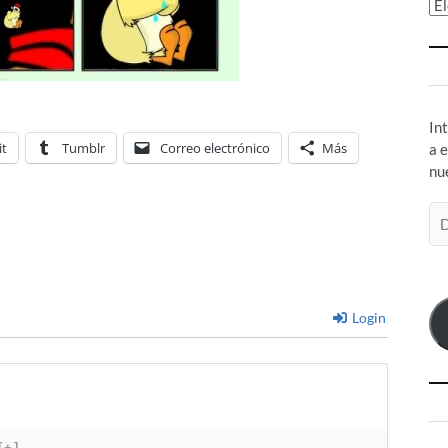
Ar
In
it
Tumblr
Correo electrónico
Más
a 
nu
Di
de
co
el
Login
[+]