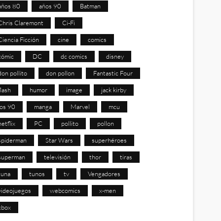
años 80
años 90
Batman
Chris Claremont
Ci-Fi
Ciencia Ficción
cine
comics
cómic
DC
dc comics
disney
don pollito
don pollon
Fantastic Four
flash
humor
image
jack kirby
los 90
manga
Marvel
mcu
netflix
PC
pollito
pollon
spiderman
Star Wars
superhéroes
superman
televisión
thor
tiras
tuna
tunos
tv
Vengadores
videojuegos
webcomics
x-men
xbox