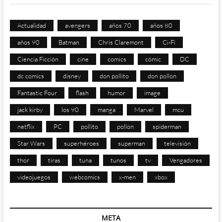
Actualidad
avengers
años 70
años 80
años 90
Batman
Chris Claremont
Ci-Fi
Ciencia Ficción
cine
comics
cómic
DC
dc comics
disney
don pollito
don pollon
Fantastic Four
flash
humor
image
jack kirby
los 90
manga
Marvel
mcu
netflix
PC
pollito
pollon
spiderman
Star Wars
superhéroes
superman
televisión
thor
tiras
tuna
tunos
tv
Vengadores
videojuegos
webcomics
x-men
xbox
META