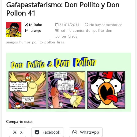
Gafapastafarismo: Don Pollito y Don
Pollon 41
M'Rabo
31/01/2011
No hay comentarios
Mhulargo
cómic
comics
don pollito
don
pollon
falsos
amigos
humor
pollito
pollon
tiras
Comparte esto:
X
Facebook
WhatsApp