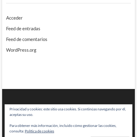
Acceder
Feed de entradas
Feed de comentarios
WordPress.org
Privacidad y cookies: este sitio usa cookies. Si continúas navegando por él,
aceptas su uso.
Para obtener más información, incluido cómo gestionar las cookies,
BRAINSTOMPING
| Diseñado por:
Theme Freesia
|
WordPress
| © Todos
consulta:
Política de cookies
los derechos reservados