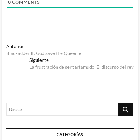
0
COMMENTS
Navegación
Entrada
Anterior
anterior:
Blackadder II: God save the Queenie!
de
Entrada
Siguiente
entradas
siguiente:
La frustración de ser tartamudo: El discurso del rey
Buscar
…
CATEGORÍAS