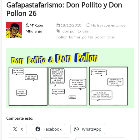
Gafapastafarismo: Don Pollito y Don
Pollon 26
M'Rabo
18/12/2010
No hay comentarios
Mhulargo
don pollito
don
pollon
humor
pollito
pollon
tiras
Comparte esto:
X
Facebook
WhatsApp