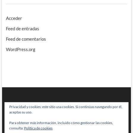
Acceder
Feed de entradas
Feed de comentarios
WordPress.org
Privacidad y cookies: este sitio usa cookies. Si continúas navegando por él,
aceptas su uso.
Para obtener más información, incluido cómo gestionar las cookies,
BRAINSTOMPING
| Diseñado por:
Theme Freesia
|
WordPress
| © Todos
consulta:
Política de cookies
los derechos reservados