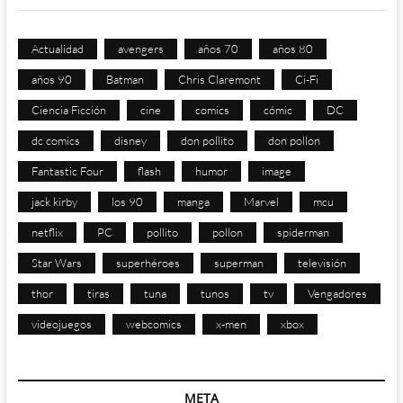
Actualidad
avengers
años 70
años 80
años 90
Batman
Chris Claremont
Ci-Fi
Ciencia Ficción
cine
comics
cómic
DC
dc comics
disney
don pollito
don pollon
Fantastic Four
flash
humor
image
jack kirby
los 90
manga
Marvel
mcu
netflix
PC
pollito
pollon
spiderman
Star Wars
superhéroes
superman
televisión
thor
tiras
tuna
tunos
tv
Vengadores
videojuegos
webcomics
x-men
xbox
META