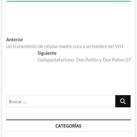
Navegación
Entrada
Anterior
anterior:
Un tratamiento de células madre cura a un hombre del VIH
de
Entrada
Siguiente
entradas
siguiente:
Gafapastafarismo: Don Pollito y Don Pollon 27
Buscar
…
CATEGORÍAS