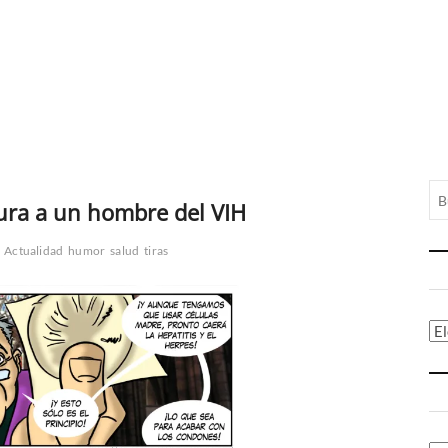
ura a un hombre del VIH
Actualidad
humor
salud
tiras
Ca