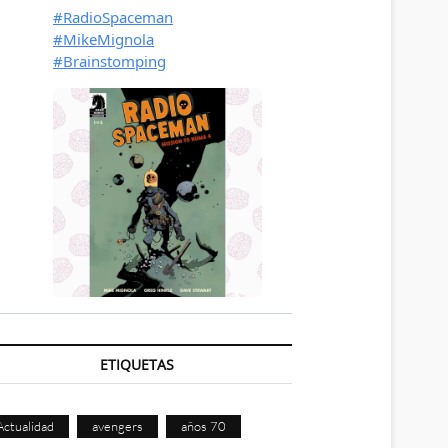
ETIQUETAS
Actualidad
avengers
años 70