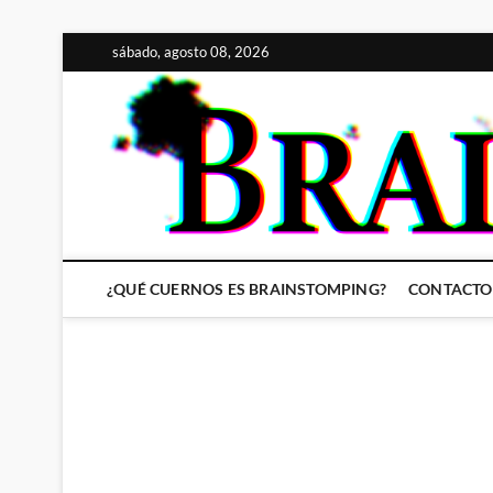
Saltar
sábado, agosto 08, 2026
al
contenido
¿QUÉ CUERNOS ES BRAINSTOMPING?
CONTACTO