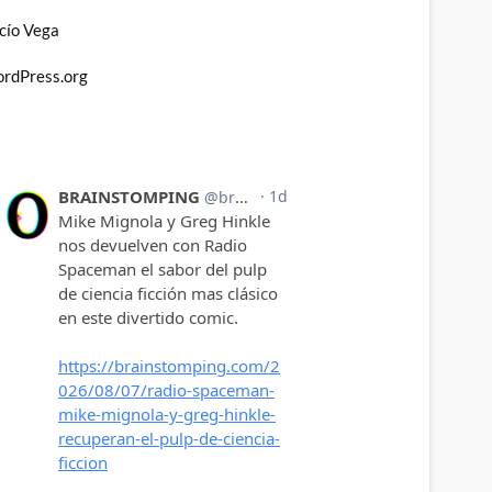
cío Vega
rdPress.org