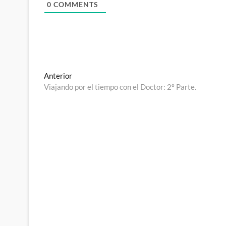
0
COMMENTS
Navegación
Entrada
Anterior
anterior:
Viajando por el tiempo con el Doctor: 2º Parte.
de
entradas