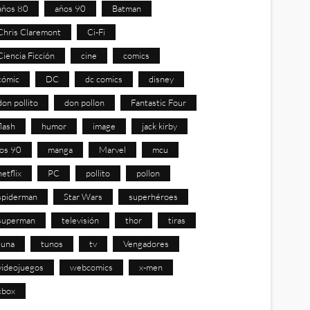
años 80
años 90
Batman
Chris Claremont
Ci-Fi
Ciencia Ficción
cine
comics
cómic
DC
dc comics
disney
don pollito
don pollon
Fantastic Four
flash
humor
image
jack kirby
los 90
manga
Marvel
mcu
netflix
PC
pollito
pollon
spiderman
Star Wars
superhéroes
superman
televisión
thor
tiras
tuna
tunos
tv
Vengadores
videojuegos
webcomics
x-men
xbox