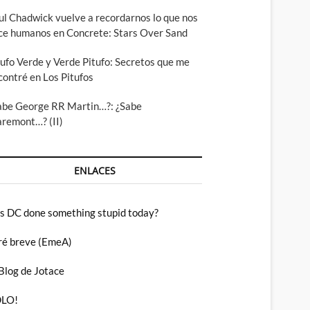
ul Chadwick vuelve a recordarnos lo que nos
ce humanos en Concrete: Stars Over Sand
tufo Verde y Verde Pitufo: Secretos que me
contré en Los Pitufos
abe George RR Martin…?: ¿Sabe
aremont…? (II)
ENLACES
s DC done something stupid today?
ré breve (EmeA)
 Blog de Jotace
LO!