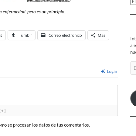
Ar
la enfermedad, pero es un principio…
it
Tumblr
Correo electrónico
Más
In
a 
nu
Di
de
Login
co
el
[+]
mo se procesan los datos de tus comentarios.