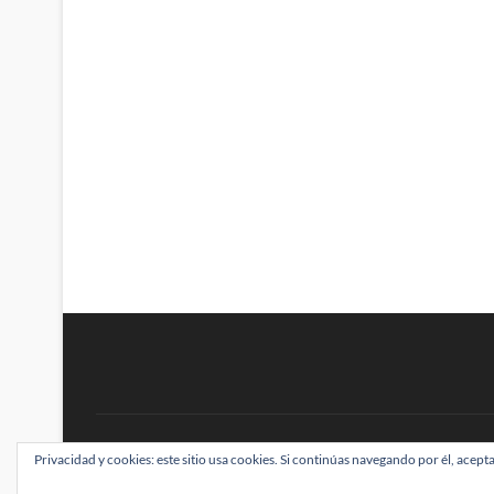
BRAINSTOMPING
Privacidad y cookies: este sitio usa cookies. Si continúas navegando por él, acepta
| Diseñado por:
Theme Freesia
|
WordPress
| ©