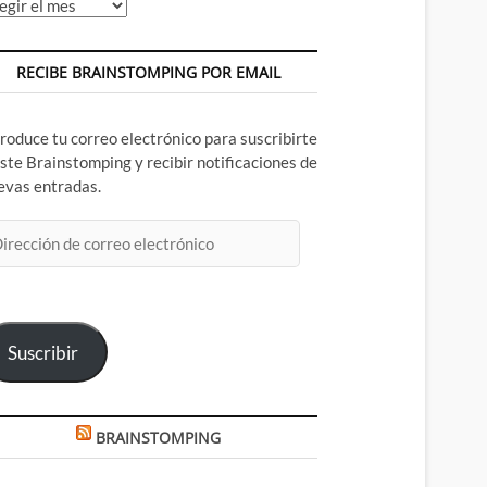
chivos
RECIBE BRAINSTOMPING POR EMAIL
troduce tu correo electrónico para suscribirte
este Brainstomping y recibir notificaciones de
evas entradas.
rección
rreo
ectrónico
Suscribir
BRAINSTOMPING