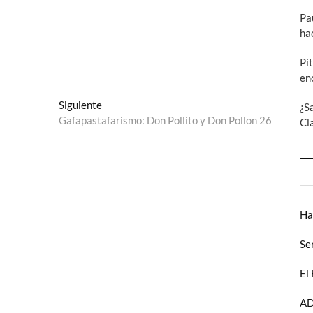
Pa
ha
Pi
en
Entrada
Siguiente
¿S
siguiente:
Gafapastafarismo: Don Pollito y Don Pollon 26
Cl
Ha
Se
El
AD