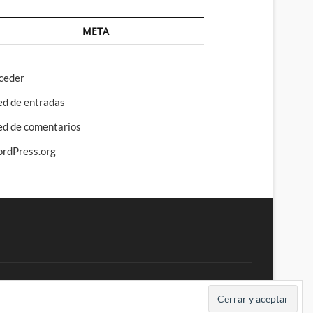
META
ceder
ed de entradas
ed de comentarios
rdPress.org