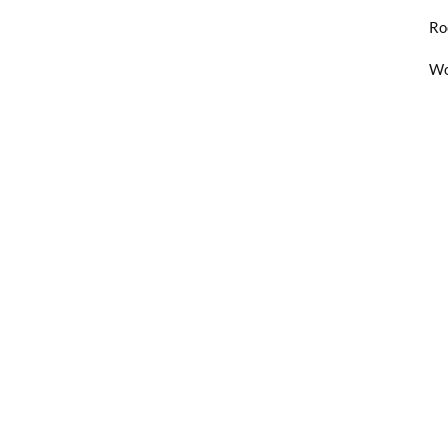
Ro
Wo