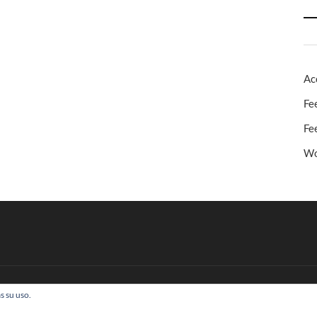
Ac
Fe
Fe
Wo
s su uso.
 Todos los derechos reservados