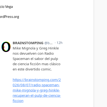
cío Vega
rdPress.org