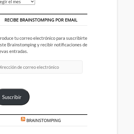
chivos
RECIBE BRAINSTOMPING POR EMAIL
troduce tu correo electrónico para suscribirte
este Brainstomping y recibir notificaciones de
evas entradas.
rección
rreo
ectrónico
Suscribir
BRAINSTOMPING