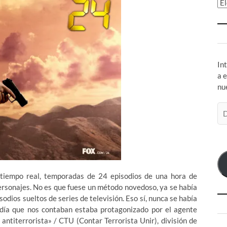
Ar
In
a 
nu
Di
de
co
el
 tiempo real, temporadas de 24 episodios de una hora de
ersonajes. No es que fuese un método novedoso, ya se había
odios sueltos de series de televisión. Eso sí, nunca se había
l día que nos contaban estaba protagonizado por el agente
 antiterrorista» / CTU (Contar Terrorista Unir), división de