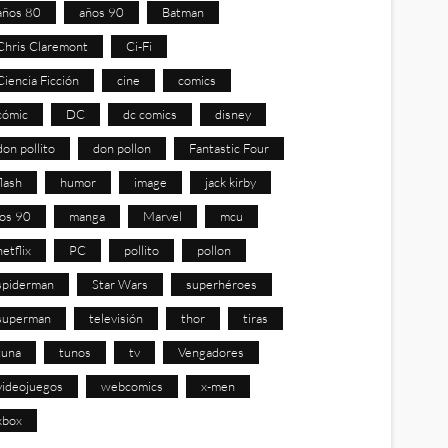
años 80
años 90
Batman
Chris Claremont
Ci-Fi
Ciencia Ficción
cine
comics
cómic
DC
dc comics
disney
don pollito
don pollon
Fantastic Four
flash
humor
image
jack kirby
los 90
manga
Marvel
mcu
netflix
PC
pollito
pollon
spiderman
Star Wars
superhéroes
superman
televisión
thor
tiras
tuna
tunos
tv
Vengadores
videojuegos
webcomics
x-men
xbox