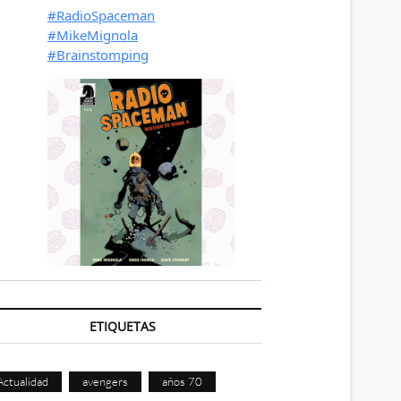
ETIQUETAS
Actualidad
avengers
años 70