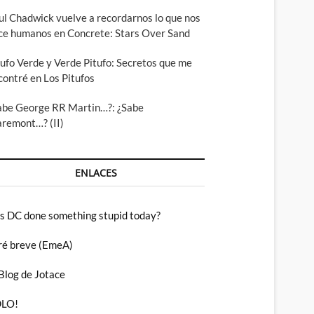
ul Chadwick vuelve a recordarnos lo que nos
ce humanos en Concrete: Stars Over Sand
tufo Verde y Verde Pitufo: Secretos que me
contré en Los Pitufos
abe George RR Martin…?: ¿Sabe
aremont…? (II)
ENLACES
s DC done something stupid today?
ré breve (EmeA)
 Blog de Jotace
LO!