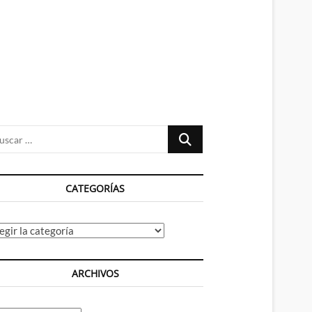
n
ú
Buscar
…
CATEGORÍAS
tegorías
ARCHIVOS