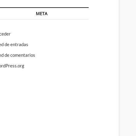
META
ceder
ed de entradas
ed de comentarios
rdPress.org