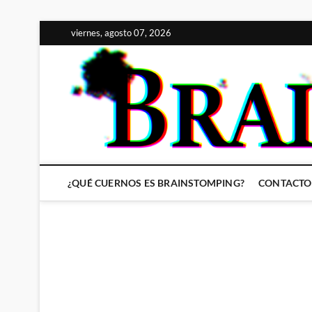
Saltar
viernes, agosto 07, 2026
al
contenido
¿QUÉ CUERNOS ES BRAINSTOMPING?
CONTACTO