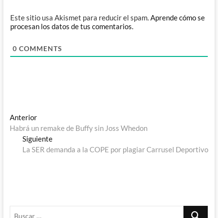
Este sitio usa Akismet para reducir el spam.
Aprende cómo se
procesan los datos de tus comentarios.
0
COMMENTS
Navegación
Entrada
Anterior
anterior:
Habrá un remake de Buffy sin Joss Whedon
de
Entrada
Siguiente
entradas
siguiente:
La SER demanda a la COPE por plagiar Carrusel Deportivo
Buscar