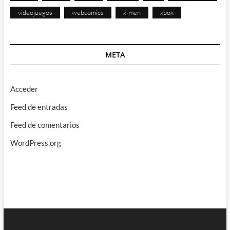
videojuegos
webcomics
x-men
xbox
META
Acceder
Feed de entradas
Feed de comentarios
WordPress.org