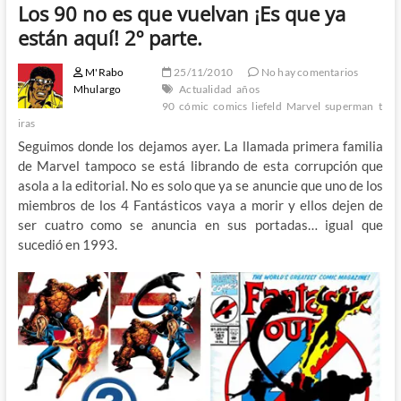
Los 90 no es que vuelvan ¡Es que ya
están aquí! 2º parte.
M'Rabo
25/11/2010
No hay comentarios
Mhulargo
Actualidad
años
90
cómic
comics
liefeld
Marvel
superman
t
iras
Seguimos donde los dejamos ayer. La llamada primera familia
de Marvel tampoco se está librando de esta corrupción que
asola a la editorial. No es solo que ya se anuncie que uno de los
miembros de los 4 Fantásticos vaya a morir y ellos dejen de
ser cuatro como se anuncia en sus portadas… igual que
sucedió en 1993.