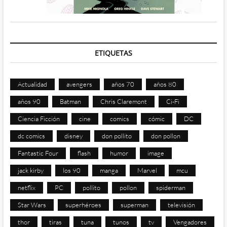
ETIQUETAS
Actualidad
avengers
años 70
años 80
años 90
Batman
Chris Claremont
Ci-Fi
Ciencia Ficción
cine
comics
cómic
DC
dc comics
disney
don pollito
don pollon
Fantastic Four
flash
humor
image
jack kirby
los 90
manga
Marvel
mcu
netflix
PC
pollito
pollon
spiderman
Star Wars
superhéroes
superman
televisión
thor
tiras
tuna
tunos
tv
Vengadores