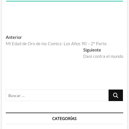
Navegación
Entrada
Anterior
anterior:
Mi Edad de Oro de los Comics: Los Años 90 – 2º Parte.
de
Entrada
Siguiente
entradas
siguiente:
Dani contra el mundo
Buscar
…
CATEGORÍAS