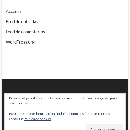
Acceder
Feed de entradas
Feed de comentarios
WordPress.org
Privacidad y cookies: este sitio usa cookies. Si continúas navegando por él,
aceptas su uso.
Para obtener más información, incluido cómo gestionar las cookies,
BRAINSTOMPING
| Diseñado por:
Theme Freesia
|
WordPress
| © Todos
consulta:
Política de cookies
los derechos reservados