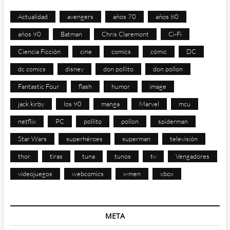
Actualidad
avengers
años 70
años 80
años 90
Batman
Chris Claremont
Ci-Fi
Ciencia Ficción
cine
comics
cómic
DC
dc comics
disney
don pollito
don pollon
Fantastic Four
flash
humor
image
jack kirby
los 90
manga
Marvel
mcu
netflix
PC
pollito
pollon
spiderman
Star Wars
superhéroes
superman
televisión
thor
tiras
tuna
tunos
tv
Vengadores
videojuegos
webcomics
x-men
xbox
META