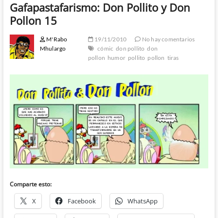
Gafapastafarismo: Don Pollito y Don
Pollon 15
M'Rabo
19/11/2010
No hay comentarios
Mhulargo
cómic
don pollito
don
pollon
humor
pollito
pollon
tiras
Comparte esto:
X
Facebook
WhatsApp