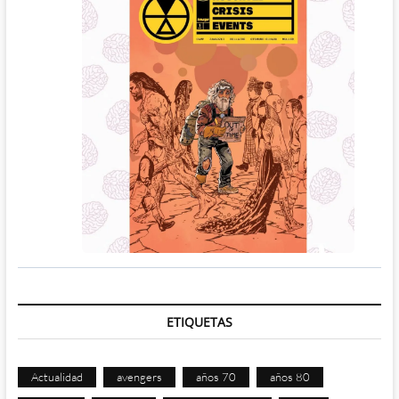
ETIQUETAS
Actualidad
avengers
años 70
años 80