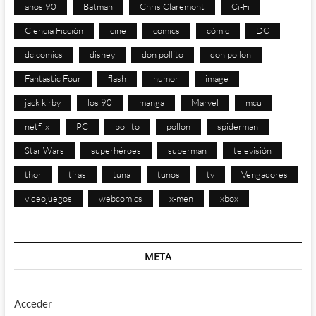
años 90
Batman
Chris Claremont
Ci-Fi
Ciencia Ficción
cine
comics
cómic
DC
dc comics
disney
don pollito
don pollon
Fantastic Four
flash
humor
image
jack kirby
los 90
manga
Marvel
mcu
netflix
PC
pollito
pollon
spiderman
Star Wars
superhéroes
superman
televisión
thor
tiras
tuna
tunos
tv
Vengadores
videojuegos
webcomics
x-men
xbox
META
Acceder