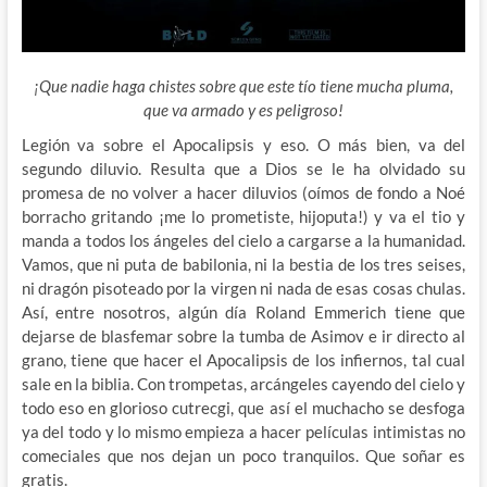
¡Que nadie haga chistes sobre que este tío tiene mucha pluma,
que va armado y es peligroso!
Legión va sobre el Apocalipsis y eso.
O más bien, va del
segundo diluvio. Resulta que a Dios se le ha olvidado su
promesa de no volver a hacer diluvios (oímos de fondo a Noé
borracho gritando ¡me lo prometiste, hijoputa!) y va el tio y
manda a todos los ángeles del cielo a cargarse a la humanidad.
Vamos, que ni puta de babilonia, ni la bestia de los tres seises,
ni dragón pisoteado por la virgen ni nada de esas cosas chulas.
Así, entre nosotros, algún día Roland Emmerich tiene que
dejarse de blasfemar sobre la tumba de Asimov e ir directo al
grano, tiene que hacer el Apocalipsis de los infiernos, tal cual
sale en la biblia. Con trompetas, arcángeles cayendo del cielo y
todo eso en glorioso cutrecgi, que así el muchacho se desfoga
ya del todo y lo mismo empieza a hacer películas intimistas no
comeciales que nos dejan un poco tranquilos. Que soñar es
gratis.