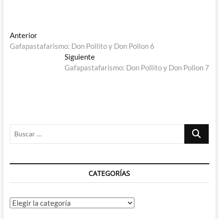
Navegación
Entrada
Anterior
anterior:
Gafapastafarismo: Don Pollito y Don Pollon 6
de
Entrada
Siguiente
entradas
siguiente:
Gafapastafarismo: Don Pollito y Don Pollon 7
Buscar
…
CATEGORÍAS
Categorías