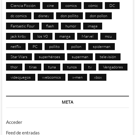
Ciencia Ficción
cine
comics
cómic
DC
dc comics
disney
don pollito
don pollon
Fantastic Four
flash
humor
image
jack kirby
los 90
manga
Marvel
mcu
netflix
PC
pollito
pollon
spiderman
Star Wars
superhéroes
superman
televisión
thor
tiras
tuna
tunos
tv
Vengadores
videojuegos
webcomics
x-men
xbox
META
Acceder
Feed de entradas