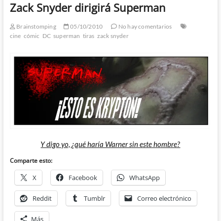
Zack Snyder dirigirá Superman
Brainstomping
05/10/2010
No hay comentarios
cine
cómic
DC
superman
tiras
zack snyder
Y digo yo, ¿qué haría Warner sin este hombre?
Comparte esto:
X
Facebook
WhatsApp
Reddit
Tumblr
Correo electrónico
Más