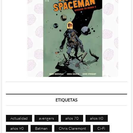
ETIQUETAS
Actualidad
avengers
años 70
años 80
años 90
Batman
Chris Claremont
Ci-Fi