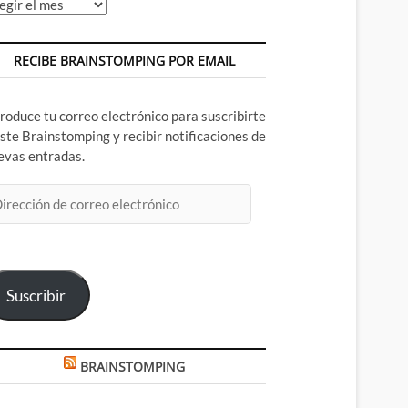
chivos
RECIBE BRAINSTOMPING POR EMAIL
troduce tu correo electrónico para suscribirte
este Brainstomping y recibir notificaciones de
evas entradas.
rección
rreo
ectrónico
Suscribir
BRAINSTOMPING