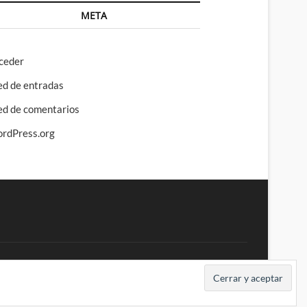
META
ceder
ed de entradas
ed de comentarios
rdPress.org