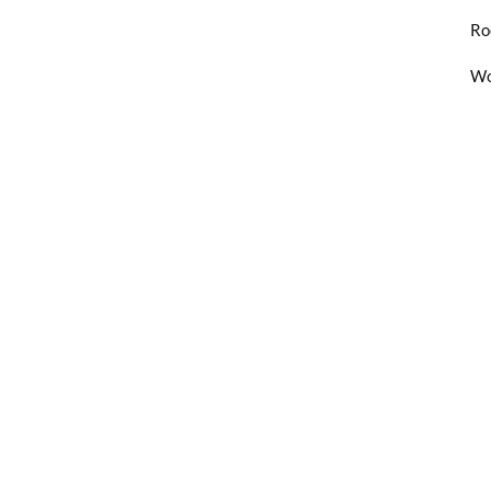
Ro
Wo