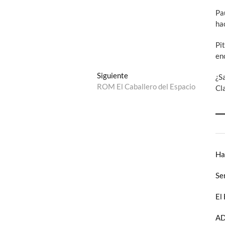
Pa
ha
Pi
en
Entrada
Siguiente
¿S
siguiente:
ROM El Caballero del Espacio
Cl
Ha
Se
El
AD