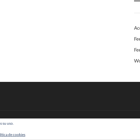
Ac
Fe
Fe
Wo
s su uso.
 Todos los derechos reservados
lítica de cookies