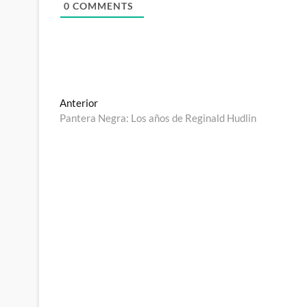
0
COMMENTS
Navegación
Entrada
Anterior
anterior:
Pantera Negra: Los años de Reginald Hudlin
de
entradas