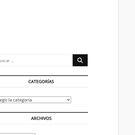
n
ú
Buscar
…
CATEGORÍAS
tegorías
ARCHIVOS