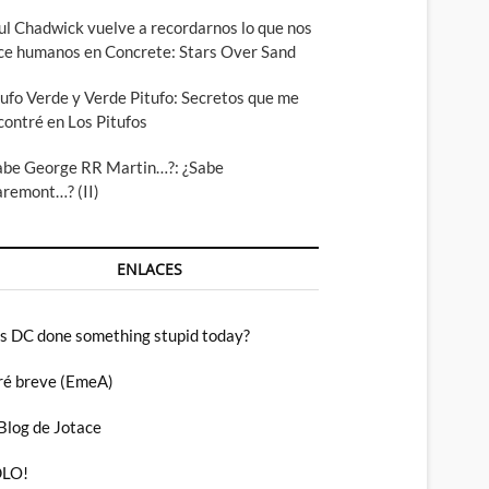
ul Chadwick vuelve a recordarnos lo que nos
ce humanos en Concrete: Stars Over Sand
tufo Verde y Verde Pitufo: Secretos que me
contré en Los Pitufos
abe George RR Martin…?: ¿Sabe
aremont…? (II)
ENLACES
s DC done something stupid today?
ré breve (EmeA)
 Blog de Jotace
LO!