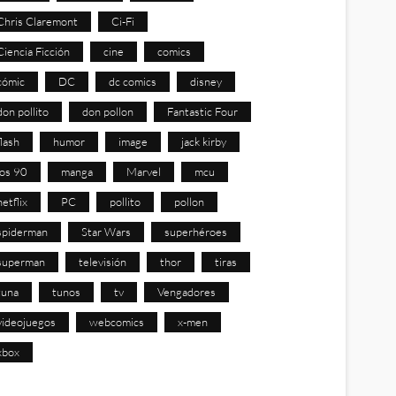
Chris Claremont
Ci-Fi
Ciencia Ficción
cine
comics
cómic
DC
dc comics
disney
don pollito
don pollon
Fantastic Four
flash
humor
image
jack kirby
los 90
manga
Marvel
mcu
netflix
PC
pollito
pollon
spiderman
Star Wars
superhéroes
superman
televisión
thor
tiras
tuna
tunos
tv
Vengadores
videojuegos
webcomics
x-men
xbox