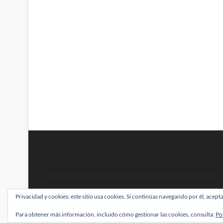
BRAINSTOMPING
Privacidad y cookies: este sitio usa cookies. Si continúas navegando por él, acepta
| Diseñado por:
Theme Freesia
|
WordPress
| ©
Para obtener más información, incluido cómo gestionar las cookies, consulta:
Po