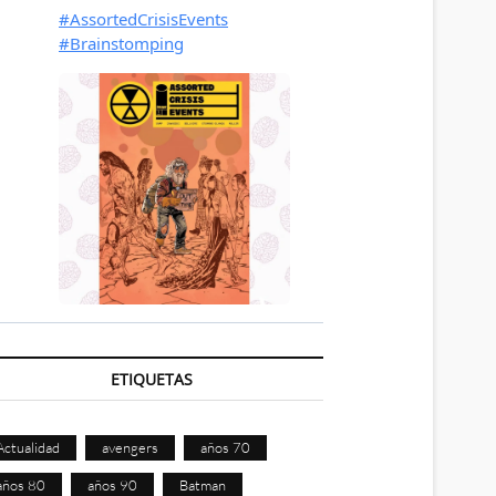
ETIQUETAS
Actualidad
avengers
años 70
años 80
años 90
Batman