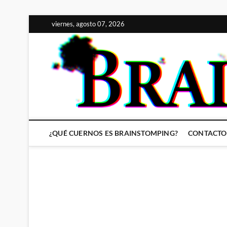
Saltar
viernes, agosto 07, 2026
al
contenido
¿QUÉ CUERNOS ES BRAINSTOMPING?
CONTACTO