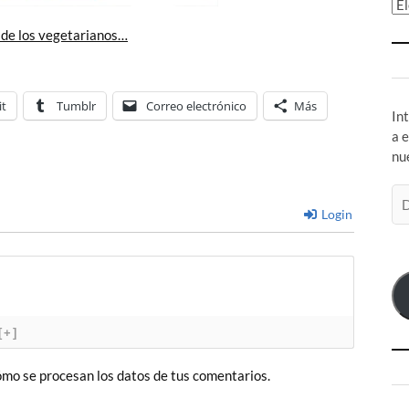
Ar
 de los vegetarianos…
it
Tumblr
Correo electrónico
Más
In
a 
nu
Di
de
Login
co
el
[+]
mo se procesan los datos de tus comentarios.