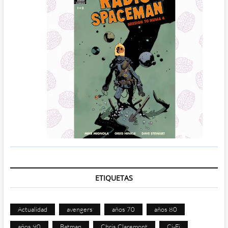
ETIQUETAS
Actualidad
avengers
años 70
años 80
años 90
Batman
Chris Claremont
Ci-Fi