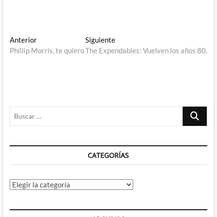
Navegación
Entrada
Entrada
Anterior
Siguiente
anterior:
siguiente:
Phillip Morris, te quiero
The Expendables: Vuelven los años 80.
de
entradas
Buscar
…
CATEGORÍAS
Categorías