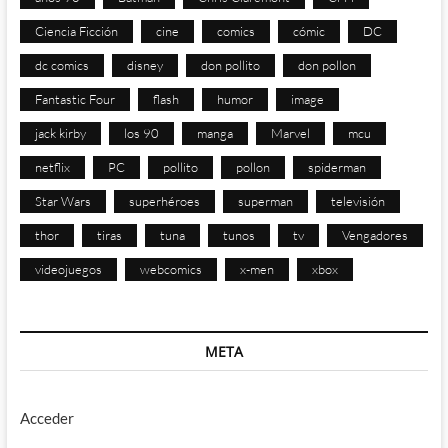
Ciencia Ficción
cine
comics
cómic
DC
dc comics
disney
don pollito
don pollon
Fantastic Four
flash
humor
image
jack kirby
los 90
manga
Marvel
mcu
netflix
PC
pollito
pollon
spiderman
Star Wars
superhéroes
superman
televisión
thor
tiras
tuna
tunos
tv
Vengadores
videojuegos
webcomics
x-men
xbox
META
Acceder