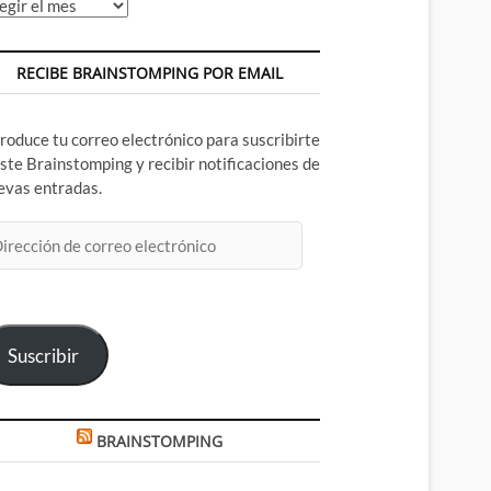
chivos
RECIBE BRAINSTOMPING POR EMAIL
troduce tu correo electrónico para suscribirte
este Brainstomping y recibir notificaciones de
evas entradas.
rección
rreo
ectrónico
Suscribir
BRAINSTOMPING