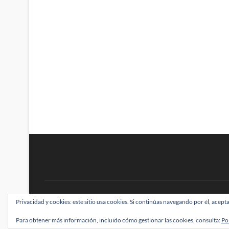
BRAINSTOMPING
Privacidad y cookies: este sitio usa cookies. Si continúas navegando por él, acepta
| Diseñado por:
Theme Freesia
|
WordPress
| ©
Para obtener más información, incluido cómo gestionar las cookies, consulta:
Po