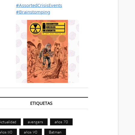
ETIQUETAS
Actualidad
avengers
años 70
años 80
años 90
Batman