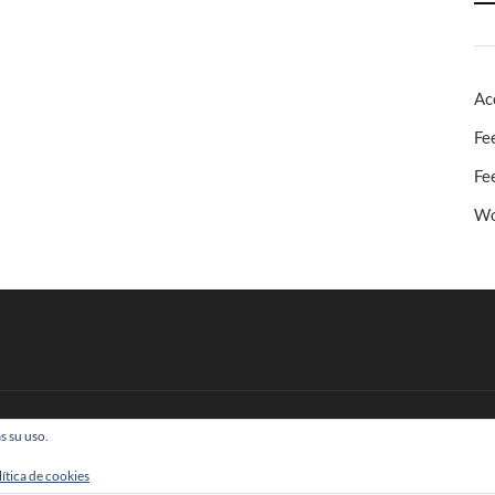
Ac
Fe
Fe
Wo
s su uso.
 Todos los derechos reservados
lítica de cookies