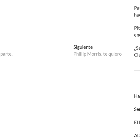
Pa
ha
Pi
en
Entrada
Siguiente
¿S
siguiente:
 parte.
Phillip Morris, te quiero
Cl
Ha
Se
El
AD