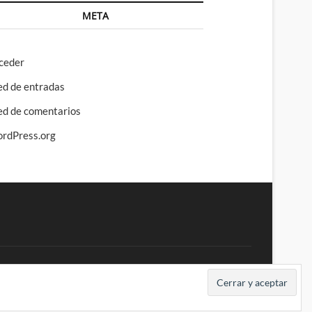
META
ceder
ed de entradas
ed de comentarios
rdPress.org