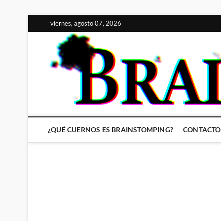
Saltar
viernes, agosto 07, 2026
al
contenido
¿QUÉ CUERNOS ES BRAINSTOMPING?
CONTACTO