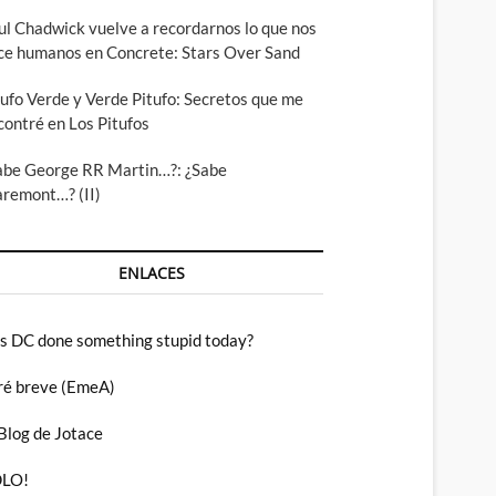
ul Chadwick vuelve a recordarnos lo que nos
ce humanos en Concrete: Stars Over Sand
tufo Verde y Verde Pitufo: Secretos que me
contré en Los Pitufos
abe George RR Martin…?: ¿Sabe
aremont…? (II)
ENLACES
s DC done something stupid today?
ré breve (EmeA)
 Blog de Jotace
LO!