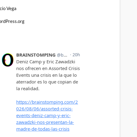
cío Vega
rdPress.org