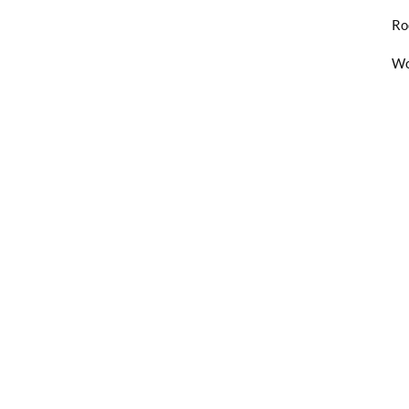
Ro
Wo