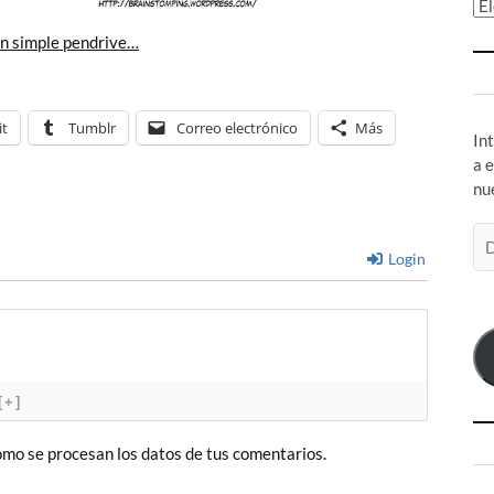
Ar
un simple pendrive…
it
Tumblr
Correo electrónico
Más
In
a 
nu
Di
de
Login
co
el
[+]
mo se procesan los datos de tus comentarios.