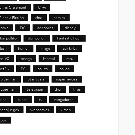
Chris Claremont
Ci-Fi
Ciencia Ficción
cine
comics
cómic
DC
dc comics
disney
don pollito
don pollon
Fantastic Four
flash
humor
image
jack kirby
los 90
manga
Marvel
mcu
netflix
PC
pollito
pollon
spiderman
Star Wars
superhéroes
superman
televisión
thor
tiras
tuna
tunos
tv
Vengadores
videojuegos
webcomics
x-men
xbox