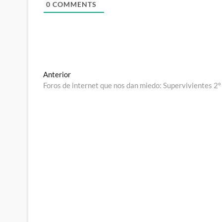
0
COMMENTS
Navegación
Entrada
Anterior
anterior:
Foros de internet que nos dan miedo: Supervivientes 2º
de
entradas