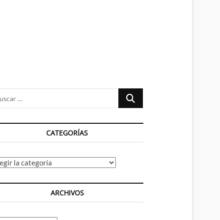
n
ú
Buscar
…
CATEGORÍAS
tegorías
ARCHIVOS