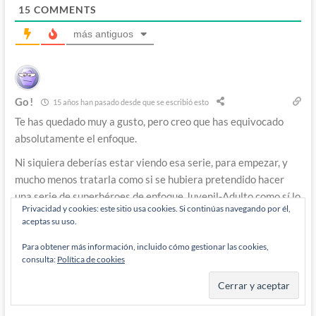
15
COMMENTS
más antiguos
Go!
15 años han pasado desde que se escribió esto
Te has quedado muy a gusto, pero creo que has equivocado
absolutamente el enfoque.
Ni siquiera deberías estar viendo esa serie, para empezar, y
mucho menos tratarla como si se hubiera pretendido hacer
una serie de superhéroes de enfoque Juvenil-Adulto como sí lo
Privacidad y cookies: este sitio usa cookies. Si continúas navegando por él,
son los cómics en los que muchos caracteres se han basado. Tu
aceptas su uso.
la criticas como un producto de esas características, pero es
que no lo es. Es una serie para niños. Alomejor deberías
Para obtener más información, incluido cómo gestionar las cookies,
consulta:
Política de cookies
analizarla como el producto que sí es, entonces entendería
que te guste más o menos, pero no que hayas perdido el norte
de lo que es.