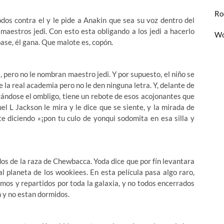
Ro
odos contra el y le pide a Anakin que sea su voz dentro del
 maestros jedi. Con esto esta obligando a los jedi a hacerlo
Wo
pase, él gana. Que malote es, copón.
, pero no le nombran maestro jedi. Y por supuesto, el niño se
de la real academia pero no le den ninguna letra. Y, delante de
rándose el ombligo, tiene un rebote de esos acojonantes que
el L Jackson le mira y le dice que se siente, y la mirada de
e diciendo «¡pon tu culo de yonqui sodomita en esa silla y
os de la raza de Chewbacca. Yoda dice que por fín levantara
 al planeta de los wookiees. En esta película pasa algo raro,
imos y repartidos por toda la galaxia, y no todos encerrados
 y no estan dormidos.