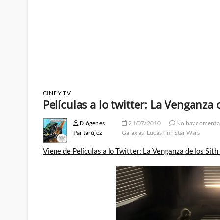
CINE Y TV
Películas a lo twitter: La Venganza de
Diógenes
21/07/2010
No hay comenta
Pantarújez
Galaxias
Lucasfilm
Star Wars
Viene de Películas a lo Twitter: La Venganza de los Sith 