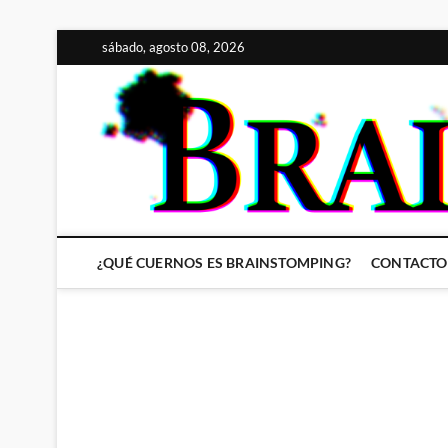
Saltar
sábado, agosto 08, 2026
al
contenido
¿QUÉ CUERNOS ES BRAINSTOMPING?
CONTACTO