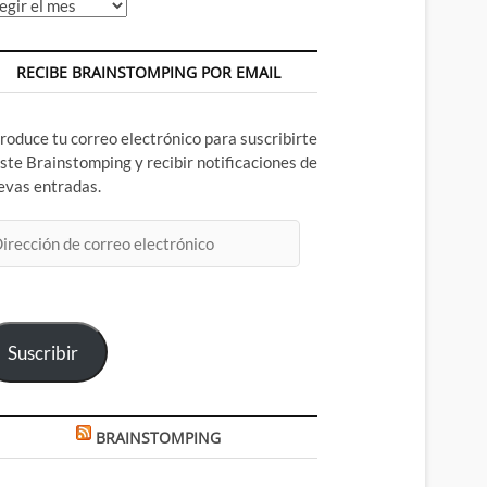
chivos
RECIBE BRAINSTOMPING POR EMAIL
troduce tu correo electrónico para suscribirte
este Brainstomping y recibir notificaciones de
evas entradas.
rección
rreo
ectrónico
Suscribir
BRAINSTOMPING