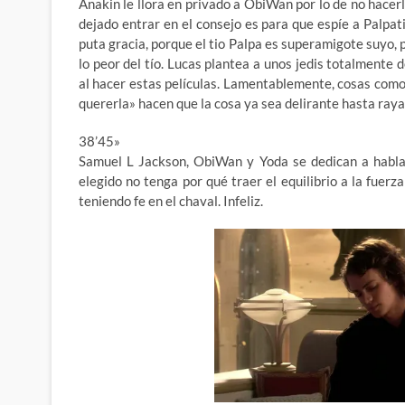
Anakin le llora en privado a ObiWan por lo de no hacerl
dejado entrar en el consejo es para que espíe a Palpati
puta gracia, porque el tio Palpa es superamigote suyo,
lo peor del tío. Lucas plantea a unos jedis totalmente
al hacer estas películas. Lamentablemente, cosas como 
quererla» hacen que la cosa ya sea delirante hasta raya
38’45»
Samuel L Jackson, ObiWan y Yoda se dedican a hablar
elegido no tenga por qué traer el equilibrio a la fuerz
teniendo fe en el chaval. Infeliz.