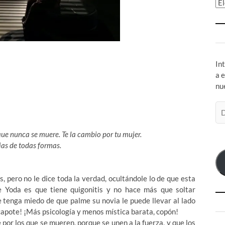
Ar
In
a 
nu
Di
de
co
 que nunca se muere. Te la cambio por tu mujer.
el
as de todas formas.
, pero no le dice toda la verdad, ocultándole lo de que esta
 Yoda es que tiene quigonitis y no hace más que soltar
ue tenga miedo de que palme su novia le puede llevar al lado
capote! ¡Más psicología y menos mística barata, copón!
e por los que se mueren, porque se unen a la fuerza, y que los