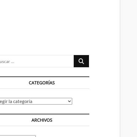
n
ú
Buscar
…
CATEGORÍAS
tegorías
ARCHIVOS