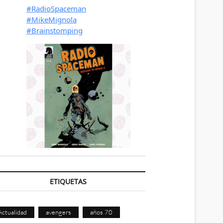
ETIQUETAS
Actualidad
avengers
años 70