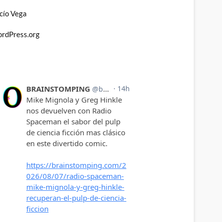
cío Vega
rdPress.org