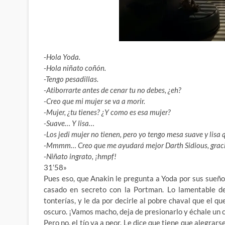
-Hola Yoda.
-Hola niñato coñón.
-Tengo pesadillas.
-Atiborrarte antes de cenar tu no debes, ¿eh?
-Creo que mi mujer se va a morir.
-Mujer, ¿tu tienes? ¿Y como es esa mujer?
-Suave… Y lisa…
-Los jedi mujer no tienen, pero yo tengo mesa suave y lisa
-Mmmm… Creo que me ayudará mejor Darth Sidious, graci
-Niñato ingrato, ¡hmpf!
31’58»
Pues eso, que Anakin le pregunta a Yoda por sus sueños
casado en secreto con la Portman. Lo lamentable de
tonterías, y le da por decirle al pobre chaval que el q
oscuro. ¡Vamos macho, deja de presionarlo y échale un 
Pero no, el tío va a peor. Le dice que tiene que alegrars