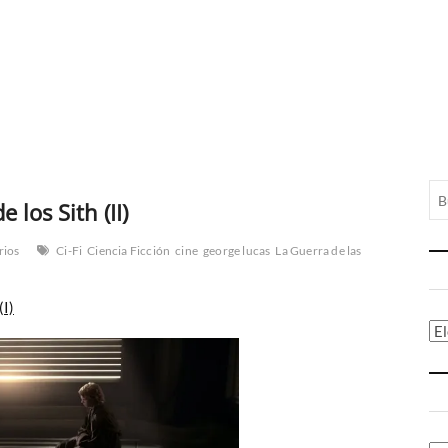
 los Sith (II)
rios
Ci-Fi
Ciencia Ficción
cine
george lucas
La Guerra de las
(I)
Ca