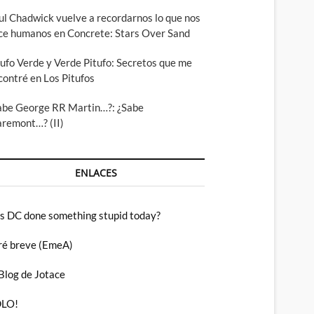
ul Chadwick vuelve a recordarnos lo que nos
ce humanos en Concrete: Stars Over Sand
tufo Verde y Verde Pitufo: Secretos que me
contré en Los Pitufos
abe George RR Martin…?: ¿Sabe
aremont…? (II)
ENLACES
s DC done something stupid today?
ré breve (EmeA)
 Blog de Jotace
LO!