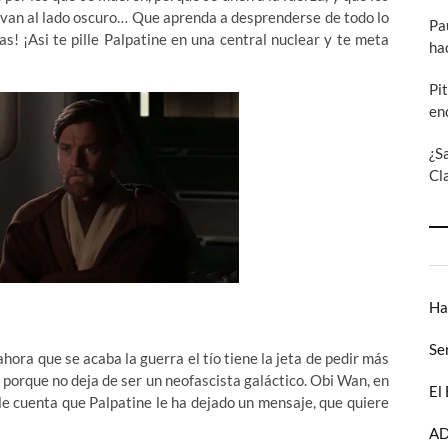
se van al lado oscuro… Que aprenda a desprenderse de todo lo
Pa
as! ¡Asi te pille Palpatine en una central nuclear y te meta
ha
Pi
en
¿S
Cl
Ha
Se
hora que se acaba la guerra el tío tiene la jeta de pedir más
n porque no deja de ser un neofascista galáctico. Obi Wan, en
El
 le cuenta que Palpatine le ha dejado un mensaje, que quiere
AD