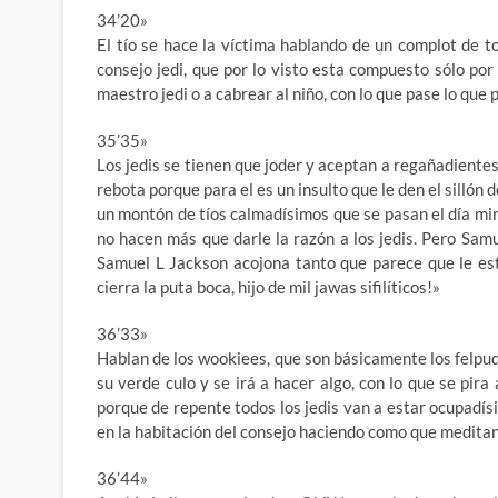
34’20»
El tío se hace la víctima hablando de un complot de t
consejo jedi, que por lo visto esta compuesto sólo por
maestro jedi o a cabrear al niño, con lo que pase lo que 
35’35»
Los jedis se tienen que joder y aceptan a regañadientes
rebota porque para el es un insulto que le den el sillón 
un montón de tíos calmadísimos que se pasan el día mi
no hacen más que darle la razón a los jedis. Pero Samu
Samuel L Jackson acojona tanto que parece que le est
cierra la puta boca, hijo de mil jawas sifilíticos!»
36’33»
Hablan de los wookiees, que son básicamente los felpud
su verde culo y se irá a hacer algo, con lo que se pira
porque de repente todos los jedis van a estar ocupadís
en la habitación del consejo haciendo como que meditan
36’44»