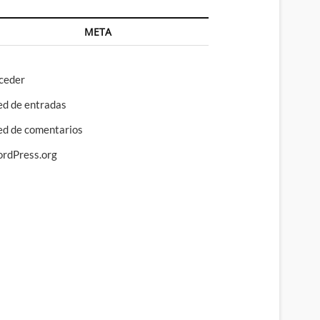
META
ceder
ed de entradas
ed de comentarios
rdPress.org