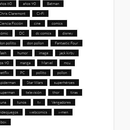
años 80
años 90
Batman
Chris Claremont
Ci-Fi
Ciencia Ficción
cine
comics
cómic
DC
dc comics
disney
don pollito
don pollon
Fantastic Four
flash
humor
image
jack kirby
los 90
manga
Marvel
mcu
netflix
PC
pollito
pollon
spiderman
Star Wars
superhéroes
superman
televisión
thor
tiras
tuna
tunos
tv
Vengadores
videojuegos
webcomics
x-men
xbox