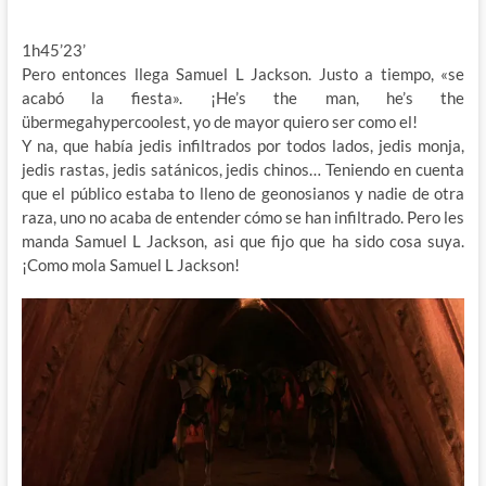
1h45’23’
Pero entonces llega Samuel L Jackson. Justo a tiempo, «se
acabó la fiesta». ¡He’s the man, he’s the
übermegahypercoolest, yo de mayor quiero ser como el!
Y na, que había jedis infiltrados por todos lados, jedis monja,
jedis rastas, jedis satánicos, jedis chinos… Teniendo en cuenta
que el público estaba to lleno de geonosianos y nadie de otra
raza, uno no acaba de entender cómo se han infiltrado. Pero les
manda Samuel L Jackson, asi que fijo que ha sido cosa suya.
¡Como mola Samuel L Jackson!