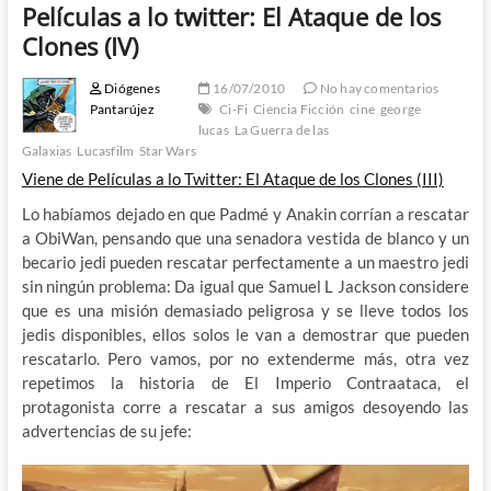
Películas a lo twitter: El Ataque de los
Clones (IV)
Diógenes
16/07/2010
No hay comentarios
Pantarújez
Ci-Fi
Ciencia Ficción
cine
george
lucas
La Guerra de las
Galaxias
Lucasfilm
Star Wars
Viene de Películas a lo Twitter: El Ataque de los Clones (III)
Lo habíamos dejado en que Padmé y Anakin corrían a rescatar
a ObiWan, pensando que una senadora vestida de blanco y un
becario jedi pueden rescatar perfectamente a un maestro jedi
sin ningún problema: Da igual que Samuel L Jackson considere
que es una misión demasiado peligrosa y se lleve todos los
jedis disponibles, ellos solos le van a demostrar que pueden
rescatarlo. Pero vamos, por no extenderme más, otra vez
repetimos la historia de El Imperio Contraataca, el
protagonista corre a rescatar a sus amigos desoyendo las
advertencias de su jefe: