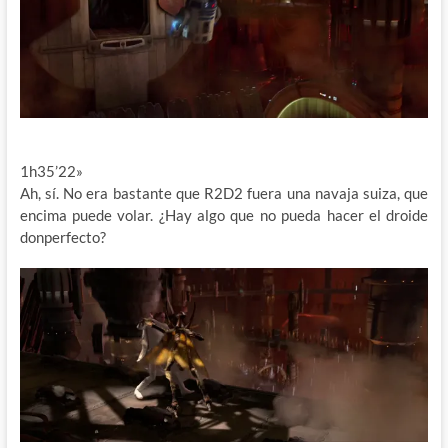
1h35’22»
Ah, sí. No era bastante que R2D2 fuera una navaja suiza, que
encima puede volar. ¿Hay algo que no pueda hacer el droide
donperfecto?