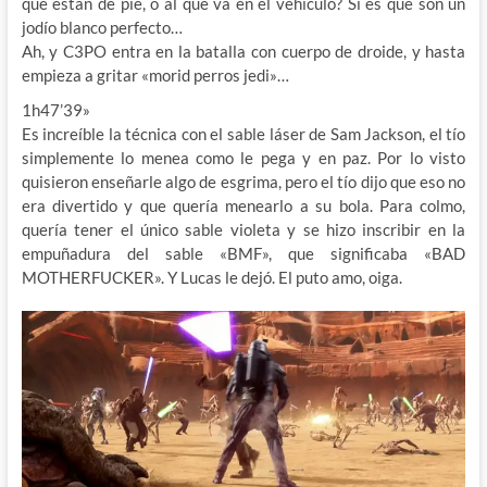
que están de pie, o al que va en el vehículo? Si es que son un
jodío blanco perfecto…
Ah, y C3PO entra en la batalla con cuerpo de droide, y hasta
empieza a gritar «morid perros jedi»…
1h47’39»
Es increíble la técnica con el sable láser de Sam Jackson, el tío
simplemente lo menea como le pega y en paz. Por lo visto
quisieron enseñarle algo de esgrima, pero el tío dijo que eso no
era divertido y que quería menearlo a su bola. Para colmo,
quería tener el único sable violeta y se hizo inscribir en la
empuñadura del sable «BMF», que significaba «BAD
MOTHERFUCKER». Y Lucas le dejó. El puto amo, oiga.