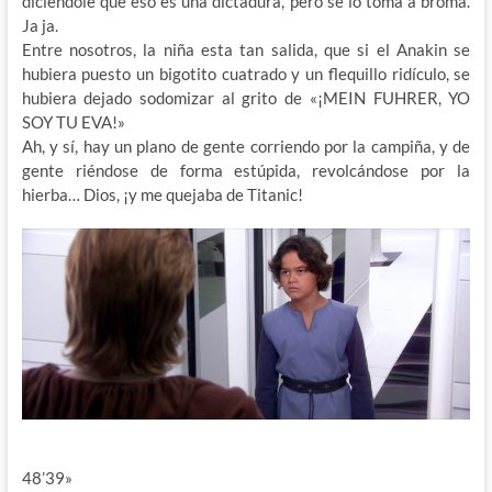
diciendole que eso es una dictadura, pero se lo toma a broma.
Ja ja.
Entre nosotros, la niña esta tan salida, que si el Anakin se
hubiera puesto un bigotito cuatrado y un flequillo ridículo, se
hubiera dejado sodomizar al grito de «¡MEIN FUHRER, YO
SOY TU EVA!»
Ah, y sí, hay un plano de gente corriendo por la campiña, y de
gente riéndose de forma estúpida, revolcándose por la
hierba… Dios, ¡y me quejaba de Titanic!
48’39»