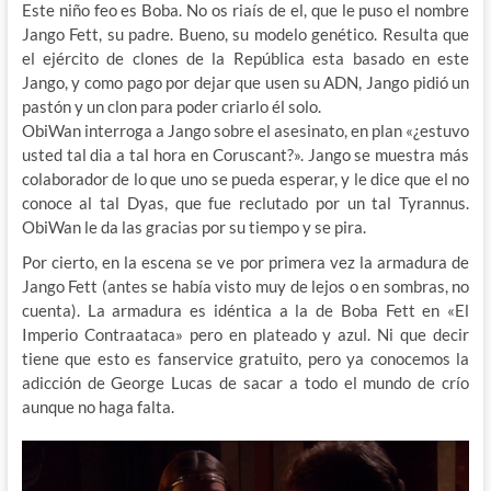
Este niño feo es Boba. No os riaís de el, que le puso el nombre
Jango Fett, su padre. Bueno, su modelo genético. Resulta que
el ejército de clones de la República esta basado en este
Jango, y como pago por dejar que usen su ADN, Jango pidió un
pastón y un clon para poder criarlo él solo.
ObiWan interroga a Jango sobre el asesinato, en plan «¿estuvo
usted tal dia a tal hora en Coruscant?». Jango se muestra más
colaborador de lo que uno se pueda esperar, y le dice que el no
conoce al tal Dyas, que fue reclutado por un tal Tyrannus.
ObiWan le da las gracias por su tiempo y se pira.
Por cierto, en la escena se ve por primera vez la armadura de
Jango Fett (antes se había visto muy de lejos o en sombras, no
cuenta). La armadura es idéntica a la de Boba Fett en «El
Imperio Contraataca» pero en plateado y azul. Ni que decir
tiene que esto es fanservice gratuito, pero ya conocemos la
adicción de George Lucas de sacar a todo el mundo de crío
aunque no haga falta.