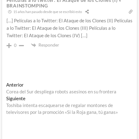
BRAINSTOMPING
15 años han pasado desde que se escribió esto
[…] Películas a lo Twitter: El Ataque de los Clones (II) Películas
a lo Twitter: El Ataque de los Clones (III) Películas a lo
Twitter: El Ataque de los Clones (IV) […]
Responder
0
Navegación
Entrada
Anterior
anterior:
Corea del Sur despliega robots asesinos en su frontera
de
Entrada
Siguiente
entradas
siguiente:
Toshiba intenta escaquearse de regalar montones de
televisores por la promoción «Si la Roja gana, tú ganas»