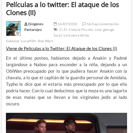
Películas a lo twitter: El ataque de los
Clones (II)
Diógenes
14/07/2010
No hay comentarios
Pantarújez
Ci-Fi
Ciencia Ficción
cine
george
lucas
La Guerra de las
Galaxias
Lucasfilm
Star Wars
Viene de Películas a lo Twitter: El Ataque de los Clones (I)
En el último posteo, habíamos dejado a Anakin y Padmé
largándose a Naboo para esconder a la niña, dejando a un
ObiWan preocupado por lo que pudiera hacer Anakin con la
chavala, a lo que el capitán de la guardia personal de Amidala,
Typho le dice que el estaría más preocupado por lo que ella
podría hacer. Con lo cual deducimos que la moza es una lagarta
de esas malas que se llevan a los virginales jedis al lado
oscuro.