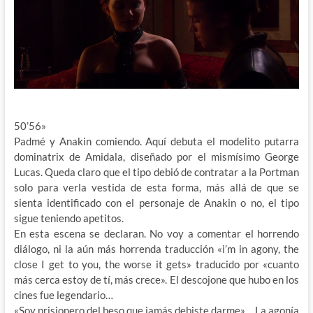
50’56»
Padmé y Anakin comiendo. Aquí debuta el modelito putarra
dominatrix de Amidala, diseñado por el mismísimo George
Lucas. Queda claro que el tipo debió de contratar a la Portman
solo para verla vestida de esta forma, más allá de que se
sienta identificado con el personaje de Anakin o no, el tipo
sigue teniendo apetitos.
En esta escena se declaran. No voy a comentar el horrendo
diálogo, ni la aún más horrenda traducción «i’m in agony, the
close I get to you, the worse it gets» traducido por «cuanto
más cerca estoy de tí, más crece». El descojone que hubo en los
cines fue legendario…
«Soy prisionero del beso que jamás debiste darme»… La agonía