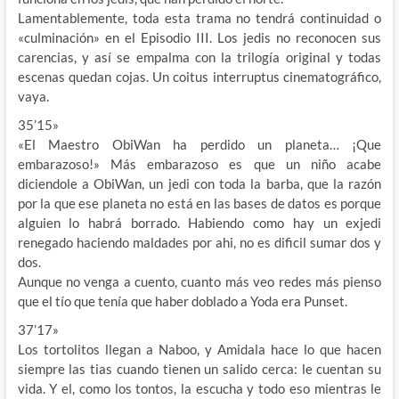
Lamentablemente, toda esta trama no tendrá continuidad o
«culminación» en el Episodio III. Los jedis no reconocen sus
carencias, y así se empalma con la trilogía original y todas
escenas quedan cojas. Un coitus interruptus cinematográfico,
vaya.
35’15»
«El Maestro ObiWan ha perdido un planeta… ¡Que
embarazoso!» Más embarazoso es que un niño acabe
diciendole a ObiWan, un jedi con toda la barba, que la razón
por la que ese planeta no está en las bases de datos es porque
alguien lo habrá borrado. Habiendo como hay un exjedi
renegado haciendo maldades por ahi, no es dificil sumar dos y
dos.
Aunque no venga a cuento, cuanto más veo redes más pienso
que el tío que tenía que haber doblado a Yoda era Punset.
37’17»
Los tortolitos llegan a Naboo, y Amidala hace lo que hacen
siempre las tias cuando tienen un salido cerca: le cuentan su
vida. Y el, como los tontos, la escucha y todo eso mientras le