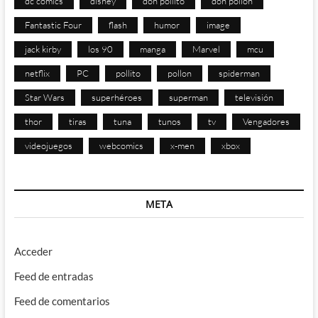
dc comics
disney
don pollito
don pollon
Fantastic Four
flash
humor
image
jack kirby
los 90
manga
Marvel
mcu
netflix
PC
pollito
pollon
spiderman
Star Wars
superhéroes
superman
televisión
thor
tiras
tuna
tunos
tv
Vengadores
videojuegos
webcomics
x-men
xbox
META
Acceder
Feed de entradas
Feed de comentarios