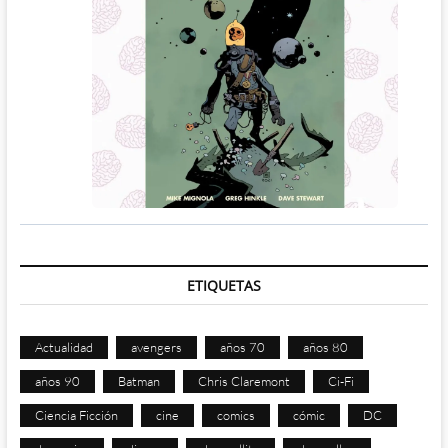
ETIQUETAS
Actualidad
avengers
años 70
años 80
años 90
Batman
Chris Claremont
Ci-Fi
Ciencia Ficción
cine
comics
cómic
DC