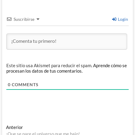
Suscribirse
Login
Este sitio usa Akismet para reducir el spam.
Aprende cómo se
procesan los datos de tus comentarios.
0
COMMENTS
Navegación
Entrada
Anterior
anterior:
¡Que se pare el universo que me bajo!