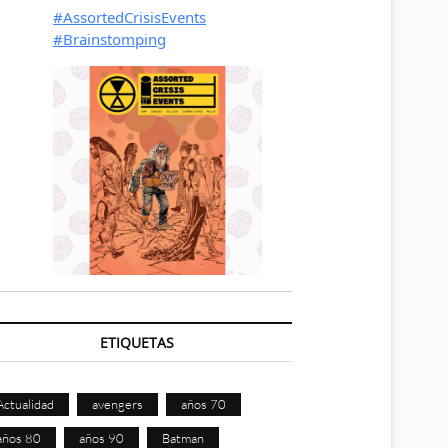
ETIQUETAS
Actualidad
avengers
años 70
años 80
años 90
Batman