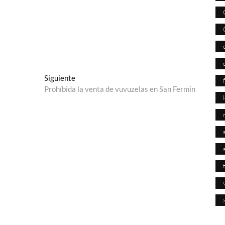
Entrada
Siguiente
siguiente:
Prohíbida la venta de vuvuzelas en San Fermín