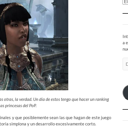
Ar
In
a 
nu
Di
de
co
el
las otras, la verdad. Un día de estos tengo que hacer un ranking
as princesas del PoP.
nales y que posiblemente sean las que hagan de este juego
toria simplona y un desarrollo excesivamente corto.