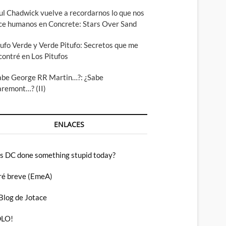
ul Chadwick vuelve a recordarnos lo que nos
ce humanos en Concrete: Stars Over Sand
tufo Verde y Verde Pitufo: Secretos que me
contré en Los Pitufos
abe George RR Martin…?: ¿Sabe
aremont…? (II)
ENLACES
s DC done something stupid today?
ré breve (EmeA)
 Blog de Jotace
LO!