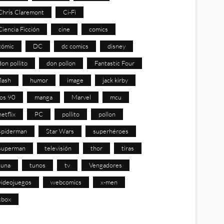
Chris Claremont
Ci-Fi
Ciencia Ficción
cine
comics
cómic
DC
dc comics
disney
don pollito
don pollon
Fantastic Four
flash
humor
image
jack kirby
los 90
manga
Marvel
mcu
netflix
PC
pollito
pollon
spiderman
Star Wars
superhéroes
superman
televisión
thor
tiras
tuna
tunos
tv
Vengadores
videojuegos
webcomics
x-men
xbox