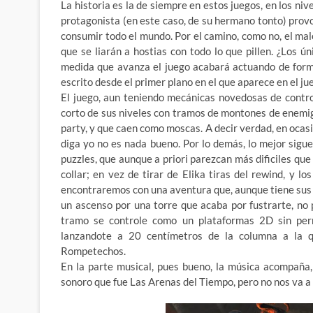
La historia es la de siempre en estos juegos, en los ni
protagonista (en este caso, de su hermano tonto) prov
consumir todo el mundo. Por el camino, como no, el ma
que se liarán a hostias con todo lo que pillen. ¿Los ú
medida que avanza el juego acabará actuando de forma
escrito desde el primer plano en el que aparece en el ju
El juego, aun teniendo mecánicas novedosas de contro
corto de sus niveles con tramos de montones de enemi
party, y que caen como moscas. A decir verdad, en ocasi
diga yo no es nada bueno. Por lo demás, lo mejor sigu
puzzles, que aunque a priori parezcan más dificiles que
collar; en vez de tirar de Elika tiras del rewind, y 
encontraremos con una aventura que, aunque tiene sus p
un ascenso por una torre que acaba por fustrarte, no p
tramo se controle como un plataformas 2D sin permi
lanzandote a 20 centímetros de la columna a la q
Rompetechos.
En la parte musical, pues bueno, la música acompaña
sonoro que fue Las Arenas del Tiempo, pero no nos va a