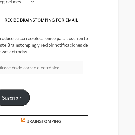
chivos
RECIBE BRAINSTOMPING POR EMAIL
troduce tu correo electrónico para suscribirte
este Brainstomping y recibir notificaciones de
evas entradas.
rección
rreo
ectrónico
Suscribir
BRAINSTOMPING