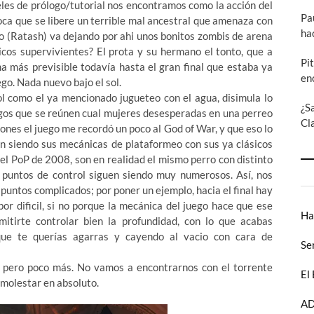
veles de prólogo/tutorial nos encontramos como la acción del
Pa
oca que se libere un terrible mal ancestral que amenaza con
ha
lo (Ratash) va dejando por ahi unos bonitos zombis de arena
nicos supervivientes? El prota y su hermano el tonto, que a
Pi
 más previsible todavía hasta el gran final que estaba ya
en
ego. Nada nuevo bajo el sol.
l como el ya mencionado jugueteo con el agua, disimula lo
¿S
gos que se reúnen cual mujeres desesperadas en una perreo
Cl
ones el juego me recordó un poco al God of War, y que eso lo
en siendo sus mecánicas de plataformeo con sus ya clásicos
 el PoP de 2008, son en realidad el mismo perro con distinto
los puntos de control siguen siendo muy numerosos. Así, nos
untos complicados; por poner un ejemplo, hacia el final hay
or dificil, si no porque la mecánica del juego hace que ese
Ha
tirte controlar bien la profundidad, con lo que acabas
ue te querías agarras y cayendo al vacio con cara de
Se
, pero poco más. No vamos a encontrarnos con el torrente
El
 molestar en absoluto.
AD