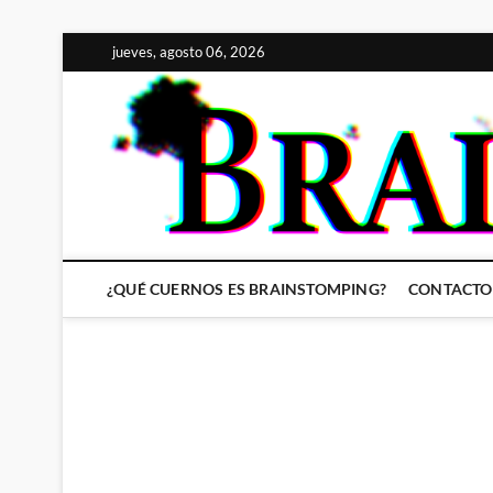
Saltar
jueves, agosto 06, 2026
al
contenido
¿QUÉ CUERNOS ES BRAINSTOMPING?
CONTACTO