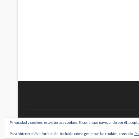
BRAINSTOMPING
Privacidad y cookies: este sitio usa cookies. Si continúas navegando por él, acepta
| Diseñado por:
Theme Freesia
|
WordPress
| ©
Para obtener más información, incluido cómo gestionar las cookies, consulta:
Po