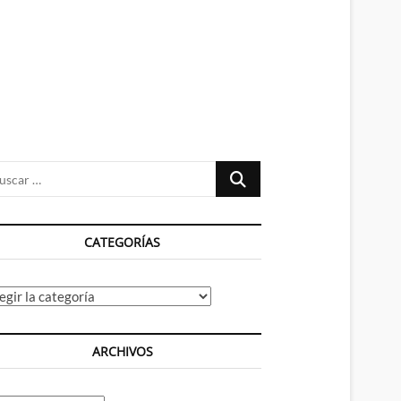
n
ú
Buscar
…
CATEGORÍAS
tegorías
ARCHIVOS