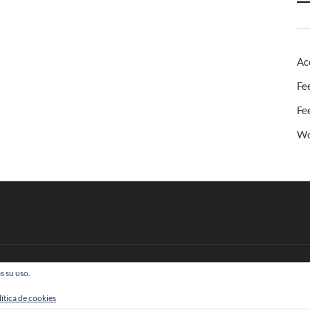
Ac
Fe
Fe
Wo
s su uso.
 Todos los derechos reservados
lítica de cookies