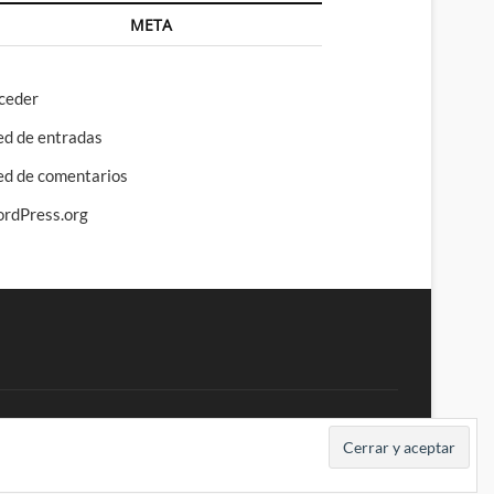
META
ceder
ed de entradas
ed de comentarios
rdPress.org