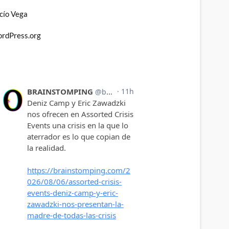
cío Vega
rdPress.org