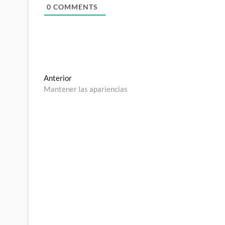
0
COMMENTS
Navegación
Entrada
Anterior
anterior:
Mantener las apariencias
de
entradas