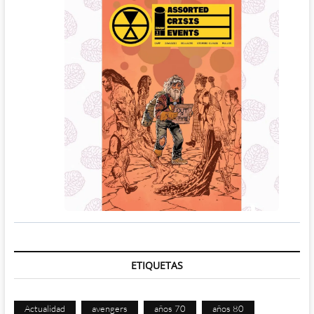
ETIQUETAS
Actualidad
avengers
años 70
años 80