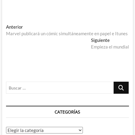
Navegación
Entrada
Anterior
anterior:
Marvel publicará un cómic simultáneamente en papel e Itunes
de
Entrada
Siguiente
entradas
siguiente:
Empieza el mundial
Buscar
…
CATEGORÍAS
Categorías