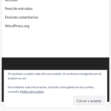
Feed de entradas
Feed de comentarios
WordPress.org
Privacidad y cookies: este sitio usa cookies. Si continúas navegando por él,
aceptas su uso.
Para obtener más información, incluido cómo gestionar las cookies,
BRAINSTOMPING
| Diseñado por:
Theme Freesia
|
WordPress
| © Todos
consulta:
Política de cookies
los derechos reservados