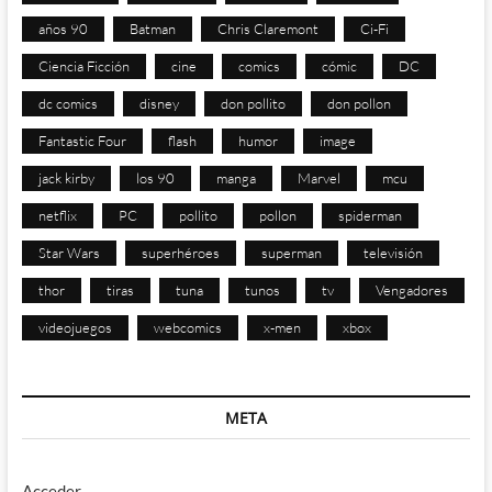
años 90
Batman
Chris Claremont
Ci-Fi
Ciencia Ficción
cine
comics
cómic
DC
dc comics
disney
don pollito
don pollon
Fantastic Four
flash
humor
image
jack kirby
los 90
manga
Marvel
mcu
netflix
PC
pollito
pollon
spiderman
Star Wars
superhéroes
superman
televisión
thor
tiras
tuna
tunos
tv
Vengadores
videojuegos
webcomics
x-men
xbox
META
Acceder