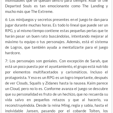
inolvidables que se quedan dentro para siempre. Roar of the
Departed Souls es tan emocionante como The Landing y
mucho más que The Extreme.
6: Los minijuegos y secretos presentes en el juego te dan para
jugar durante muchas horas. Es todo lo lineal que puede ser un
RPG, y al mismo tiempo contiene estas pequeñas perlas que te
harán pasar un buen rato buscándolas, intentando mejorar al
máximo tu equipo o tus personajes. Además, está el sistema
de Logros, que también ayuda a mentalizarte para el juego
hardcore.
7: Los personajes son geniales. Con excepción de Sarah, que
está un poco puesta por el ayuntamiento, el grupo está nutrido
por elementos multifacetados y carismáticos. Incluso el
protagonista. Y eso es un RPG es un logro importante, después
de ver Clouds, Squalls y Zidanes hasta la nausea. Kaim parece
un Cloud, pero no lo es. Conforme avanza el juego se descubre
que su personalidad es fruto de un hechizo, que no recuerda su
vida salvo en pequeños retazos y que al hacerlo, va
reconstruyéndola. Desde la reina Ming, regia y sabia, hasta el
inolvidable Jansen, pasando por el cobarde Tolten, los