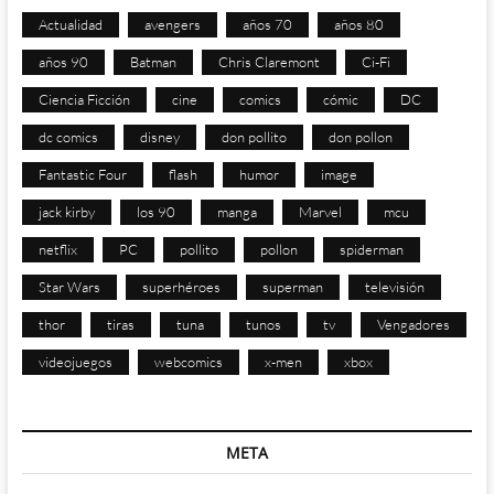
Actualidad
avengers
años 70
años 80
años 90
Batman
Chris Claremont
Ci-Fi
Ciencia Ficción
cine
comics
cómic
DC
dc comics
disney
don pollito
don pollon
Fantastic Four
flash
humor
image
jack kirby
los 90
manga
Marvel
mcu
netflix
PC
pollito
pollon
spiderman
Star Wars
superhéroes
superman
televisión
thor
tiras
tuna
tunos
tv
Vengadores
videojuegos
webcomics
x-men
xbox
META