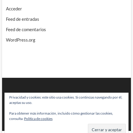
Acceder
Feed de entradas
Feed de comentarios
WordPress.org
Privacidad y cookies: este sitio usa cookies. Si continúas navegando por él,
aceptas su uso.
Para obtener más información, incluido cómo gestionar las cookies,
BRAINSTOMPING
| Diseñado por:
Theme Freesia
|
WordPress
| © Todos
consulta:
Política de cookies
los derechos reservados